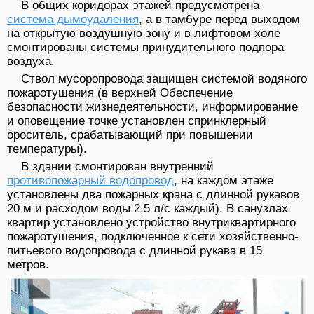
В общих коридорах этажей предусмотрена
система дымоудаления
, а в тамбуре перед выходом
на открытую воздушную зону и в лифтовом холе
смонтированы системы принудительного подпора
воздуха.
Ствол мусоропровода защищен системой водяного
пожаротушения (в верхней Обеспечение
безопасности жизнедеятельности, информирование
и оповещение точке установлен спринклерный
ороситель, срабатывающий при повышении
температуры).
В здании смонтирован внутренний
противопожарный водопровод
, на каждом этаже
установлены два пожарных крана с длинной рукавов
20 м и расходом воды 2,5 л/с каждый). В санузлах
квартир установлено устройство внутриквартирного
пожаротушения, подключенное к сети хозяйственно-
питьевого водопровода с длинной рукава в 15
метров.