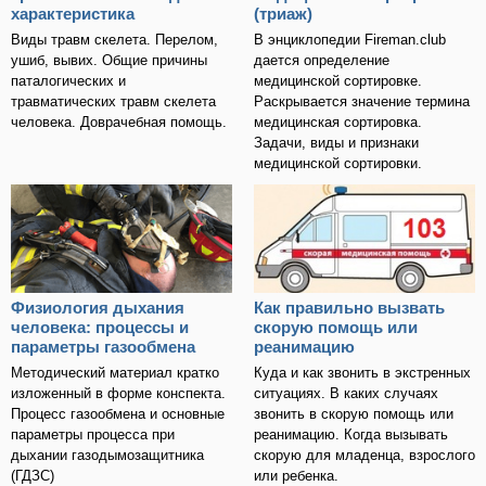
характеристика
(триаж)
Виды травм скелета. Перелом,
В энциклопедии Fireman.club
ушиб, вывих. Общие причины
дается определение
паталогических и
медицинской сортировке.
травматических травм скелета
Раскрывается значение термина
человека. Доврачебная помощь.
медицинская сортировка.
Задачи, виды и признаки
медицинской сортировки.
Физиология дыхания
Как правильно вызвать
человека: процессы и
скорую помощь или
параметры газообмена
реанимацию
Методический материал кратко
Куда и как звонить в экстренных
изложенный в форме конспекта.
ситуациях. В каких случаях
Процесс газообмена и основные
звонить в скорую помощь или
параметры процесса при
реанимацию. Когда вызывать
дыхании газодымозащитника
скорую для младенца, взрослого
(ГДЗС)
или ребенка.