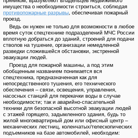
пряником, вразумляют владельцев недвижимого
имущества о необходимости строиться, соблюдая
противопожарные разрывы
, обеспечивая пожарный
проезд.
Ведь он нужен не только для возможности в любое
время суток спецтехнике подразделений МЧС России
вплотную добраться до зданий, строений для подачи
стволов на тушение, организации немедленной
разведки сложившейся обстановки, экстренной
эвакуации людей.
Проезд для пожарной машины, а под этим
обобщенным названием понимается вся
спецтехника, предназначенная как для
непосредственного тушения, его технического
обеспечения – связи, освещения, управления,
насосных станций для перекачки воды в случае
необходимости; так и аварийно-спасательной
техники для безопасной высотной эвакуации людей
с этажей горящего, задымленного здания, будь то
жилой многоквартирный дом или офисный центр –
механических лестниц, коленчатых/телескопических
подъемников на базе автомобилей, необходим: