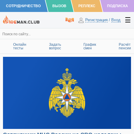
СОТРУДНИЧЕСТВО
ВЫЗОВ
РЕПЛЕКС
ПОДПИСКА
Регистрация
/
Вход
Онлайн
Задать
График
Расчёт
тесты
вопрос
смен
пенсии