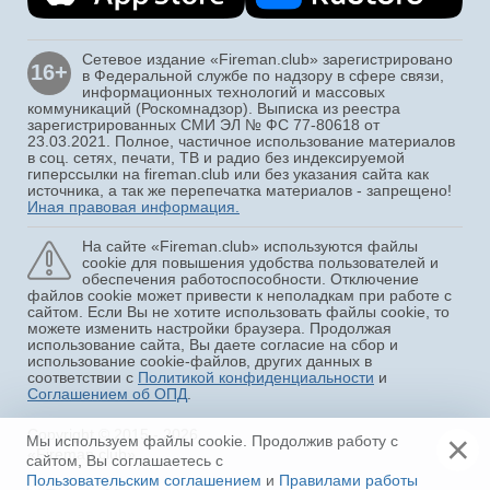
Сетевое издание «Fireman.club» зарегистрировано
16+
в Федеральной службе по надзору в сфере связи,
информационных технологий и массовых
коммуникаций (Роскомнадзор). Выписка из реестра
зарегистрированных СМИ ЭЛ № ФС 77-80618 от
23.03.2021. Полное, частичное использование материалов
в соц. сетях, печати, ТВ и радио без индексируемой
гиперссылки на fireman.club или без указания сайта как
источника, а так же перепечатка материалов - запрещено!
Иная правовая информация.
На сайте «Fireman.club» используются файлы
cookie для повышения удобства пользователей и
обеспечения работоспособности. Отключение
файлов cookie может привести к неполадкам при работе с
сайтом. Если Вы не хотите использовать файлы cookie, то
можете изменить настройки браузера. Продолжая
использование сайта, Вы даете согласие на сбор и
использование cookie-файлов, других данных в
соответствии с
Политикой конфиденциальности
и
Соглашением об ОПД
.
Copyright © 2015 - 2026
×
Мы используем файлы cookie. Продолжив работу с
«Fireman.club»
сайтом, Вы соглашаетесь с
Пользовательским соглашением
и
Правилами работы