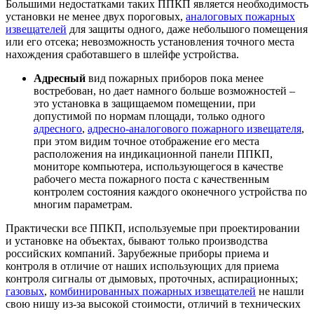
Большими недостатками таких ППКП является необходимость
установки не менее двух пороговых,
аналоговых пожарных
извещателей
для защиты одного, даже небольшого помещения
или его отсека; невозможность установления точного места
нахождения сработавшего в шлейфе устройства.
Адресный
вид пожарных приборов пока менее
востребован, но дает намного больше возможностей –
это установка в защищаемом помещении, при
допустимой по нормам площади, только одного
адресного
,
адресно-аналогового пожарного извещателя
,
при этом видим точное отображение его места
расположения на индикационной панели ППКП,
мониторе компьютера, использующегося в качестве
рабочего места пожарного поста с качественным
контролем состояния каждого оконечного устройства по
многим параметрам.
Практически все ППКП, используемые при проектировании
и установке на объектах, бывают только производства
российских компаний. Зарубежные приборы приема и
контроля в отличие от наших использующих для приема
контроля сигналы от дымовых, проточных, аспирационных;
газовых
,
комбинированных пожарных извещателей
не нашли
свою нишу из-за высокой стоимости, отличий в технических