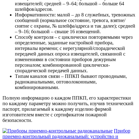
извещателей; средней – 9–64; большой – больше 64
шлейфов/адресов.
Информативности: малой – до 8 служебных, тревожных
сообщений (нормальное состояние, тревога, взятие/
снятие с охраны, № шлейфа/адреса и так далее); средней
– 9–16; большой – свыше 16 извещений.
Способу контроля – с циклически повторяемыми через
определенные, заданные настройкой прибора,
интервалы времени; с нерегулярной/спорадической
передачей данных опроса извещателей, связанной с
изменениями в состоянии приборов дежурным
персоналом; комбинированной циклически-
спорадической передачей данных.
Типам каналов связи – ППКП бывают проводными,
радиоканальными, оптоволоконными,
комбинированными.
Полную информацию о каждом ППКП, его характеристики
по каждому параметру можно получить, изучив технический
паспорт, прилагаемый к каждому изделию фирмой
изготовителем вместе с сертификатом пожарной
безопасности.
Прибор
приемно-контрольный радиоканальный: устройство и