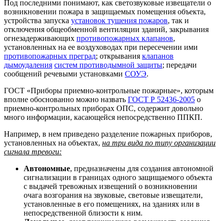
Под последними понимают, как светозвуковые извещатели о
возникновении пожара в защищаемых помещения объекта,
устройства запуска
установок тушения пожаров
, так и
отключения общеобменной вентиляции зданий, закрывания
огнезадерживающих
противопожарных клапанов
,
установленных на ее воздуховодах при пересечении ими
противопожарных преград
; открывания
клапанов
дымоудаления
систем противодымной защиты
; передачи
сообщений речевыми установками
СОУЭ
.
ГОСТ «Приборы приемно-контрольные пожарные», которым
вполне обоснованно можно назвать
ГОСТ Р 52436-2005
о
приемно-контрольных приборах ОПС, содержит довольно
много информации, касающейся непосредственно ППКП.
Например, в нем приведено разделение пожарных приборов,
установленных на объектах,
на три вида по типу организации
сигнала тревоги:
Автономные
, предназначены для создания автономной
сигнализации в границах одного защищаемого объекта
с выдачей тревожных извещений о возникновении
очага возгорания на звуковые, световые извещатели,
установленные в его помещениях, на зданиях или в
непосредственной близости к ним.