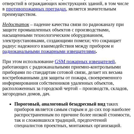
отверстий в ограждающих конструкциях зданий, в том числе
в
противопожарных преградах
, является значительным
преимуществом.
Недостаток
– падение качества связи по радиоканалу при
защите промышленных объектов с производствами,
насыщенными технологическим оборудованием,
электроустановками, создающими помехи; что сокращает
радиус надежного взаимодействия между прибором и
радиоканальными пожарными извещателями
.
При этом использование
GSM
пожарных извещателей
,
работающих с радиоканальными приемно-контрольными
приборами по стандартам сотовой связи, делает их весьма
востребованными для защиты от пожара, своевременного
информирования собственников удаленных объектов,
расположенных за городской чертой – производств, складов,
загородных домов, дач.
Пороговый, аналоговый безадресный вид
таких
приборов является самым старым и до сих пор наиболее
распространенным по причине более низкой стоимости,
так и сложившихся традиций, предпочтений
специалистов проектных, монтажных организаций.