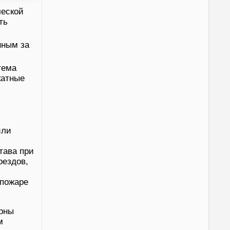
ческой
ть
нным за
тема
катные
или
тава при
оездов,
 пожаре
ерны
м