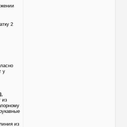
ужении
атку 2
гласно
т у
),
 из
напорному
 рукавные
линия из