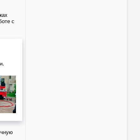
ках
боте с
и,
учную