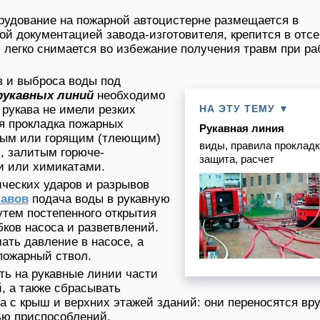
рудование на пожарной автоцистерне размещается в
ой документацией завода-изготовителя, крепится в отсе
 легко снимается во избежание получения травм при ра
в и выброса воды под
рукавных линий
необходимо
 рукава не имели резких
НА ЭТУ ТЕМУ ▼
ся прокладка пожарных
Рукавная линия
трым или горящим (тлеющим)
виды, правила прокладк
, залитым горюче-
защита, расчет
 или химикатами.
ческих ударов и разрывов
кавов
подача воды в рукавную
тем постепенного открытия
ков насоса и разветвлений.
ать давление в насосе, а
пожарный ствол.
ть на рукавные линии части
, а также сбрасывать
а с крыш и верхних этажей зданий: они переносятся вр
ью приспособлений.