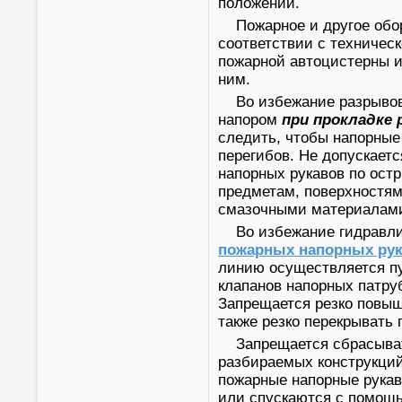
положении.
Пожарное и другое обо
соответствии с техническ
пожарной автоцистерны и
ним.
Во избежание разрыво
напором
при прокладке 
следить, чтобы напорные
перегибов. Не допускает
напорных рукавов по ос
предметам, поверхностям
смазочными материалами
Во избежание гидравли
пожарных напорных ру
линию осуществляется пу
клапанов напорных патруб
Запрещается резко повыш
также резко перекрывать 
Запрещается сбрасыва
разбираемых конструкций
пожарные напорные рукав
или спускаются с помощ