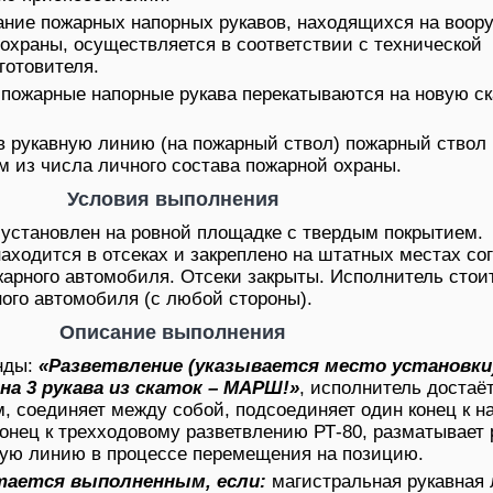
ание пожарных напорных рукавов, находящихся на воор
охраны, осуществляется в соответствии с технической
готовителя.
пожарные напорные рукава перекатываются на новую ск
в рукавную линию (на пожарный ствол) пожарный ствол
м из числа личного состава пожарной охраны.
Условия выполнения
установлен на ровной площадке с твердым покрытием.
аходится в отсеках и закреплено на штатных местах со
арного автомобиля. Отсеки закрыты. Исполнитель стои
ного автомобиля (с любой стороны).
Описание выполнения
нды:
«Разветвление (указывается место установки
а 3 рукава из скаток – МАРШ!»
, исполнитель достаёт
м, соединяет между собой, подсоединяет один конец к 
конец к трехходовому разветвлению РТ-80, разматывает
вную линию в процессе перемещения на позицию.
итается выполненным, если:
магистральная рукавная 