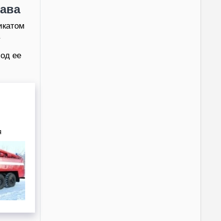
кава
икатом
иод ее
я