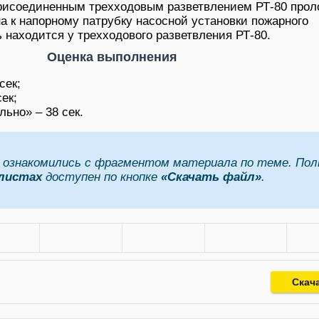
присоединенным трехходовым разветвлением РТ-80 прол
а к напорному патрубку насосной установки пожарного
 находится у трехходового разветвления РТ-80.
Оценка выполнения
сек;
ек;
льно» – 38 сек.
ознакомились с фрагментом материала по теме. По
 листах
доступен по кнопке
«Скачать файл»
.
Скач