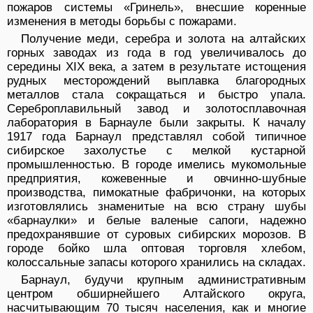
пожаров системы «Гринель», внесшие коренные
изменения в методы борьбы с пожарами.
Получение меди, серебра и золота на алтайских
горных заводах из года в год увеличивалось до
середины XIX века, а затем в результате истощения
рудных месторождений выплавка благородных
металлов стала сокращаться и быстро упала.
Сереброплавильный завод и золотосплавочная
лаборатория в Барнауле были закрыты. К началу
1917 года Барнаул представлял собой типичное
сибирское захолустье с мелкой кустарной
промышленностью. В городе имелись мукомольные
предприятия, кожевенные и овчинно-шубные
производства, пимокатные фабричонки, на которых
изготовлялись знаменитые на всю страну шубы
«барнаулки» и белые валеные сапоги, надежно
предохранявшие от суровых сибирских морозов. В
городе бойко шла оптовая торговля хлебом,
колоссальные запасы которого хранились на складах.
Барнаул, будучи крупным административным
центром обширнейшего Алтайского округа,
насчитывающим 70 тысяч населения, как и многие