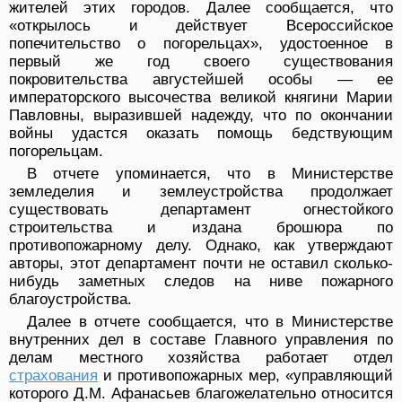
жителей этих городов. Далее сообщается, что
«открылось и действует Всероссийское
попечительство о погорельцах», удостоенное в
первый же год своего существования
покровительства августейшей особы — ее
императорского высочества великой княгини Марии
Павловны, выразившей надежду, что по окончании
войны удастся оказать помощь бедствующим
погорельцам.
В отчете упоминается, что в Министерстве
земледелия и землеустройства продолжает
существовать департамент огнестойкого
строительства и издана брошюра по
противопожарному делу. Однако, как утверждают
авторы, этот департамент почти не оставил сколько-
нибудь заметных следов на ниве пожарного
благоустройства.
Далее в отчете сообщается, что в Министерстве
внутренних дел в составе Главного управления по
делам местного хозяйства работает отдел
страхования
и противопожарных мер, «управляющий
которого Д.М. Афанасьев благожелательно относится