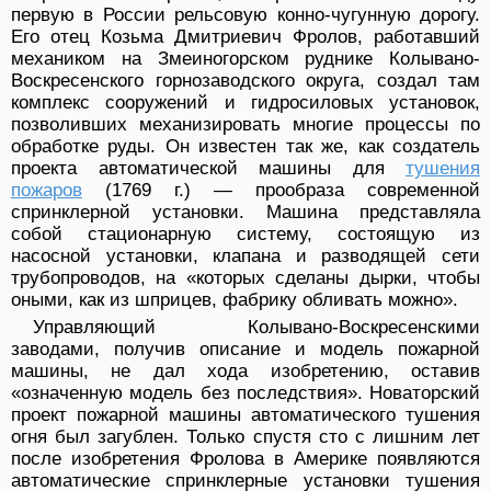
первую в России рельсовую конно-чугунную дорогу.
Его отец Козьма Дмитриевич Фролов, работавший
механиком на Змеиногорском руднике Колывано-
Воскресенского горнозаводского округа, создал там
комплекс сооружений и гидросиловых установок,
позволивших механизировать многие процессы по
обработке руды. Он известен так же, как создатель
проекта автоматической машины для
тушения
пожаров
(1769 г.) — прообраза современной
спринклерной установки. Машина представляла
собой стационарную систему, состоящую из
насосной установки, клапана и разводящей сети
трубопроводов, на «которых сделаны дырки, чтобы
оными, как из шприцев, фабрику обливать можно».
Управляющий Колывано-Воскресенскими
заводами, получив описание и модель пожарной
машины, не дал хода изобретению, оставив
«означенную модель без последствия». Новаторский
проект пожарной машины автоматического тушения
огня был загублен. Только спустя сто с лишним лет
после изобретения Фролова в Америке появляются
автоматические спринклерные установки тушения