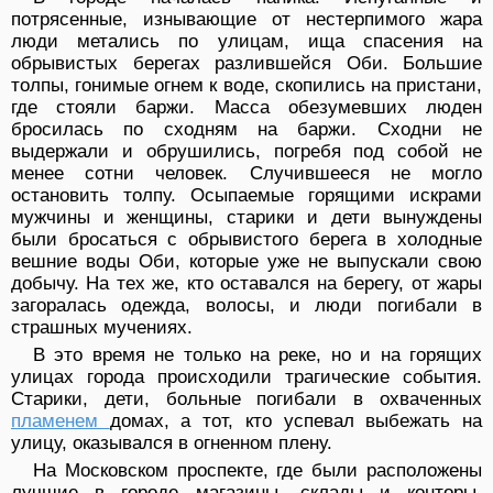
потрясенные, изнывающие от нестерпимого жара
люди метались по улицам, ища спасения на
обрывистых берегах разлившейся Оби. Большие
толпы, гонимые огнем к воде, скопились на пристани,
где стояли баржи. Масса обезумевших люден
бросилась по сходням на баржи. Сходни не
выдержали и обрушились, погребя под собой не
менее сотни человек. Случившееся не могло
остановить толпу. Осыпаемые горящими искрами
мужчины и женщины, старики и дети вынуждены
были бросаться с обрывистого берега в холодные
вешние воды Оби, которые уже не выпускали свою
добычу. На тех же, кто оставался на берегу, от жары
загоралась одежда, волосы, и люди погибали в
страшных мучениях.
В это время не только на реке, но и на горящих
улицах города происходили трагические события.
Старики, дети, больные погибали в охваченных
пламенем
домах, а тот, кто успевал выбежать на
улицу, оказывался в огненном плену.
На Московском проспекте, где были расположены
лучшие в городе магазины, склады и конторы,