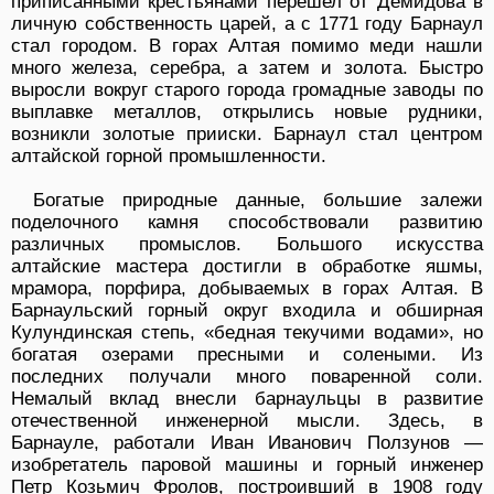
приписанными крестьянами перешел от Демидова в
личную собственность царей, а с 1771 году Барнаул
стал городом. В горах Алтая помимо меди нашли
много железа, серебра, а затем и золота. Быстро
выросли вокруг старого города громадные заводы по
выплавке металлов, открылись новые рудники,
возникли золотые прииски. Барнаул стал центром
алтайской горной промышленности.
Богатые природные данные, большие залежи
поделочного камня способствовали развитию
различных промыслов. Большого искусства
алтайские мастера достигли в обработке яшмы,
мрамора, порфира, добываемых в горах Алтая. В
Барнаульский горный округ входила и обширная
Кулундинская степь, «бедная текучими водами», но
богатая озерами пресными и солеными. Из
последних получали много поваренной соли.
Немалый вклад внесли барнаульцы в развитие
отечественной инженерной мысли. Здесь, в
Барнауле, работали Иван Иванович Ползунов —
изобретатель паровой машины и горный инженер
Петр Козьмич Фролов, построивший в 1908 году