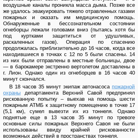
воздушные каналы проникла масса дыма. Позже все
же удалось эвакуировать тяжело отравленных газами
пожарных и оказать им медицинскую помощь.
Обнаруженные в бессознательном состоянии
огнеборцы лежали головами вниз (пытаясь хотя бы
под куртками защититься от удушливых,
раскаленных газов). Операция по спасению
продолжалась приблизительно до 16 часов, когда все
находившиеся в точках с 12 по 5 были спасены. 14
из них были отправлены в местные больницы, двое
— в барокамере экстренно вертолетом доставлены в
г. Лион. Однако один из огнеборцев в 16 часов 40
минут скончался.
В 18 часов 35 минут экипаж автонасоса
пожарной
охраны
департамента Верхний Савой предпринял
рискованную попытку – выехав на помощь шести
пожарным АТМБ к защитному помещению в точке 17
(5,1 км), сумел вывезти их из тоннеля. Однако
поднятые еще в 13 часов 35 минут по тревоге
основные силы пожарных Верхнего Савоя не были
использованы ввиду крайней рискованности
возможных действий в пространствах тоннеля.