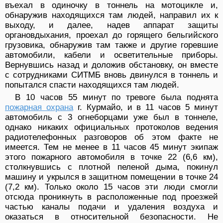
въехал в одиночку в тоннель на мотоцикле и,
обнаружив находящихся там людей, направил их к
выходу, и далее, надев аппарат защиты
органовдыхания, проехал до горящего бельгийского
грузовика, обнаружив там также и другие горевшие
автомобили, кабели и осветительные приборы.
Вернувшись назад и доложив обстановку, он вместе
с сотрудниками СИТМБ вновь двинулся в тоннель и
попытался спасти находящихся там людей.
В 10 часов 55 минут по тревоге была поднята
пожарная охрана
г. Курмайо, и в 11 часов 5 минут
автомобиль с 3 огнеборцами уже был в тоннеле,
однако никаких официальных протоколов ведения
радиотелефонных разговоров об этом факте не
имеется. Тем не менее в 11 часов 45 минут экипаж
этого пожарного автомобиля в точке 22 (6,6 км),
столкнувшись с плотной пеленой дыма, покинул
машину и укрылся в защитном помещении в точке 24
(7,2 км). Только около 15 часов эти люди смогли
отсюда проникнуть в расположенные под проезжей
частью каналы подачи и удаления воздуха и
оказаться в относительной безопасности. Не