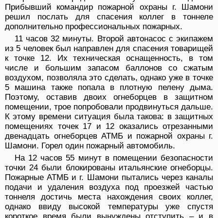
Прибывший командир пожарной охраны г. Шамони
решил послать для спасения коллег в тоннеле
дополнительно профессиональных пожарных.
11 часов 32 минуты. Второй автонасос с экипажем
из 5 человек был направлен для спасения товарищей
к точке 12. Их техническая оснащенность, в том
числе и большим запасом баллонов со сжатым
воздухом, позволяла это сделать, однако уже в точке
5 машина также попала в плотную пелену дыма.
Поэтому, оставив двоих огнеборцев в защитном
помещении, трое попробовали продвинуться дальше.
К этому времени ситуация была такова: в защитных
помещениях точек 17 и 12 оказались отрезанными
двенадцать огнеборцев АТМБ и пожарной охраны г.
Шамони. Горел один пожарный автомобиль.
На 12 часов 55 минут в помещении безопасности
точки 24 были блокированы итальянские огнеборцы.
Пожарные АТМБ и г. Шамони пытались через каналы
подачи и удаления воздуха под проезжей частью
тоннеля достичь места нахождения своих коллег,
однако ввиду высокой температуры уже спустя
короткое время были вынуждены отступить – и в