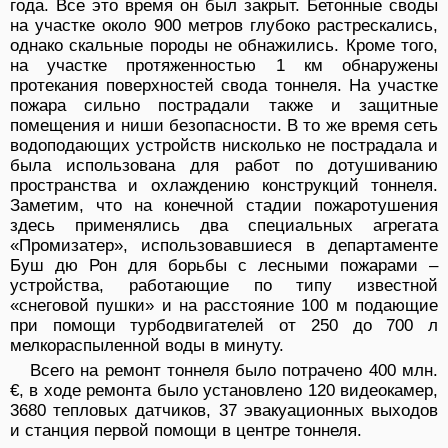
года. Все это время он был закрыт. Бетонные своды
на участке около 900 метров глубоко растрескались,
однако скальные породы не обнажились. Кроме того,
на участке протяженностью 1 км обнаружены
протекания поверхностей свода тоннеля. На участке
пожара сильно пострадали также и защитные
помещения и ниши безопасности. В то же время сеть
водоподающих устройств нисколько не пострадала и
была использована для работ по дотушиванию
пространства и охлаждению конструкций тоннеля.
Заметим, что на конечной стадии пожаротушения
здесь применялись два специальных агрегата
«Промизатер», использовавшиеся в департаменте
Буш дю Рон для борьбы с лесными пожарами –
устройства, работающие по типу известной
«снеговой пушки» и на расстояние 100 м подающие
при помощи турбодвигателей от 250 до 700 л
мелкораспыленной воды в минуту.
Всего на ремонт тоннеля было потрачено 400 млн.
€, в ходе ремонта было установлено 120 видеокамер,
3680 тепловых датчиков, 37 эвакуационных выходов
и станция первой помощи в центре тоннеля.