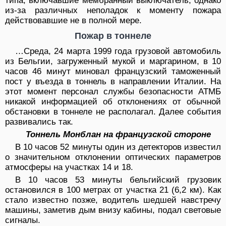
типа, включавшие мембранный выключатель, однако
из-за различных неполадок к моменту пожара
действовавшие не в полной мере.
Пожар в тоннеле
…Среда, 24 марта 1999 года грузовой автомобиль
из Бельгии, загруженный мукой и маргарином, в 10
часов 46 минут миновал французский таможенный
пост у въезда в тоннель в направлении Италии. На
этот момент персонал службы безопасности АТМБ
никакой информацией об отклонениях от обычной
обстановки в тоннеле не располагал. Далее события
развивались так.
Тоннель Монблан на французской стороне
В 10 часов 52 минуты один из детекторов известил
о значительном отклонении оптических параметров
атмосферы на участках 14 и 18.
В 10 часов 53 минуты бельгийский грузовик
остановился в 100 метрах от участка 21 (6,2 км). Как
стало известно позже, водитель шедшей навстречу
машины, заметив дым внизу кабины, подал световые
сигналы.