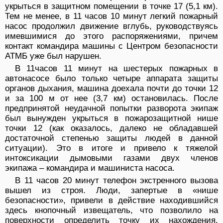
укрыться в защитном помещении в точке 17 (5,1 км).
Тем не менее, в 11 часов 10 минут легкий пожарный
насос продолжил движение вглубь, руководствуясь
имевшимися до этого распоряжениями, причем
контакт командира машины с Центром безопасности
АТМБ уже был нарушен.
В 11часов 11 минут на шестерых пожарных в
автонасосе было только четыре аппарата защиты
органов дыхания, машина доехала почти до точки 12
и за 100 м от нее (3,7 км) остановилась. После
предпринятой неудачной попытки разворота экипаж
был вынужден укрыться в пожарозащитной нише
точки 12 (как оказалось, далеко не обладавшей
достаточной степенью защиты людей в данной
ситуации). Это в итоге и привело к тяжелой
интоксикации дымовыми газами двух членов
экипажа – командира и машиниста насоса.
В 11 часов 20 минут телефон экстренного вызова
вышел из строя. Люди, запертые в «нише
безопасности», привели в действие находившийся
здесь кнопочный извещатель, что позволило на
поверхности определить точку их нахождения.