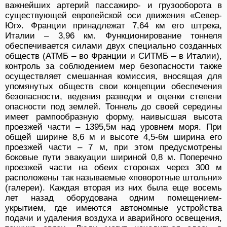
важнейших артерий пассажиро- и грузооборота в
существующей европейской оси движения «Север-
Юг». Франции принадлежат 7,64 км его штрека,
Италии – 3,96 км. Функционирование тоннеля
обеспечивается силами двух специально созданных
обществ (АТМБ – во Франции и СИТМБ – в Италии),
контроль за соблюдением мер безопасности также
осуществляет смешанная комиссия, вносящая для
упомянутых обществ свои концепции обеспечения
безопасности, ведения разведки и оценки степени
опасности под землей. Тоннель до своей середины
имеет рампообразную форму, наивысшая высота
проезжей части – 1395,5м над уровнем моря. При
общей ширине 8,6 м и высоте 4,5-6м ширина его
проезжей части – 7 м, при этом предусмотрены
боковые пути эвакуации шириной 0,8 м. Поперечно
проезжей части на обеих сторонах через 300 м
расположены так называемые «поворотные штольни»
(галереи). Каждая вторая из них была еще восемь
лет назад оборудована одним помещением-
укрытием, где имеются автономные устройства
подачи и удаления воздуха и аварийного освещения,