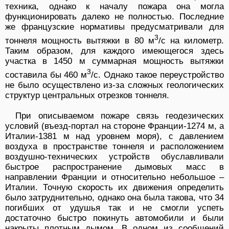
техника, однако к началу пожара она могла
функционировать далеко не полностью. Последние
же французские нормативы предусматривали для
3
тоннеля мощность вытяжки в 80 м
/с на километр.
Таким образом, для каждого имеющегося здесь
участка в 1450 м суммарная мощность вытяжки
3
составила бы 460 м
/с. Однако такое переустройство
не было осуществлено из-за сложных геологических
структур центральных отрезков тоннеля.
При описываемом пожаре связь геодезических
условий (въезд-портал на стороне Франции-1274 м, а
Италии-1381 м над уровнем моря), с давлением
воздуха в пространстве тоннеля и расположением
воздушно-технических устройств обуславливали
быстрое распространение дымовых масс в
направлении Франции и относительно небольшое –
Италии. Точную скорость их движения определить
было затруднительно, однако она была такова, что 34
погибших от удушья так и не смогли успеть
достаточно быстро покинуть автомобили и были
накрыты плотным дымом. В одном из сообщений