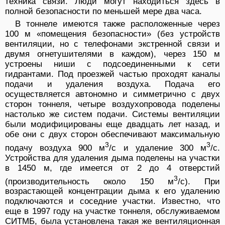
техника связи. Люди могут находиться здесь в
полной безопасности по меньшей мере два часа.
В тоннеле имеются также расположенные через
100 м «помещения безопасности» (без устройств
вентиляции, но с телефонами экстренной связи и
двумя огнетушителями в каждом), через 150 м
устроены ниши с подсоединенными к сети
гидрантами. Под проезжей частью проходят каналы
подачи и удаления воздуха. Подача его
осуществляется автономно и симметрично с двух
сторон тоннеля, четыре воздухопровода поделены
настолько же систем подачи. Системы вентиляции
были модифицированы еще двадцать лет назад, и
обе они с двух сторон обеспечивают максимальную
3
3
подачу воздуха 900 м
/с и удаление 300 м
/с.
Устройства для удаления дыма поделены на участки
в 1450 м, где имеется от 2 до 4 отверстий
3
(производительность около 150 м
/с). При
возрастающей концентрации дыма к его удалению
подключаются и соседние участки. Известно, что
еще в 1997 году на участке тоннеля, обслуживаемом
СИТМБ, была установлена такая же вентиляционная