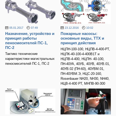
05.01.2017
07:49
23.12.2016
10:02
Назначение, устройство и
Пожарные насосы:
принцип работы
основные виды, ТТХ и
пеносмесителей ПС-1,
принцип действия
ПС-2
НЦПН-100-100, НЦПВ-4-400-РТ,
Тактико технические
НЦПК-40-100-4-400В1Т и
характеристики магистральных
НЦПВ-4-400, НЦПН- 40-100,
пеносмесителей ПС-1, ПС-2
ПН-40УА, 40УБ, 40УВ, 40УВ.01,
40УВ.02 (ПН-60), 40УВМ.01,
ПН-40УВМ.Э, НЦС-20-160,
Rosenbauer NH20, NH30, NH40,
НЦВ-4-400 РТ, МНПВ-90-300