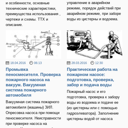
управление в аварийном
и особенности, основные
режиме, порядок действий при
технические характеристики,
аварийном режиме, при заборе
преимущества использования ,
воды из цистерны и водоема.
чертежи и схемы. ТТХ и
описание.
18.04.2016
06:13
28.03.2016
12:30
Промывка
Практическая работа на
пеносмесителя. Проверка
пожарном насосе:
пожарного насоса на
подготовка, проверка,
вакуум. Вакуумная
забор и подача воды
система пожарного
Пожарный насос и его
автомобиля
подготовка, проверка к забору
Вакуумная система пожарного
воды из водоема и подаче ее
автомобиля (машины) ЗИЛ.
(из цистерны или с помощью
Опресовка насоса при помощи
гидроэлеватора). Заполнение
пеносмесителя. Неисправности
цистерны водой от насоса
при проверке насоса на