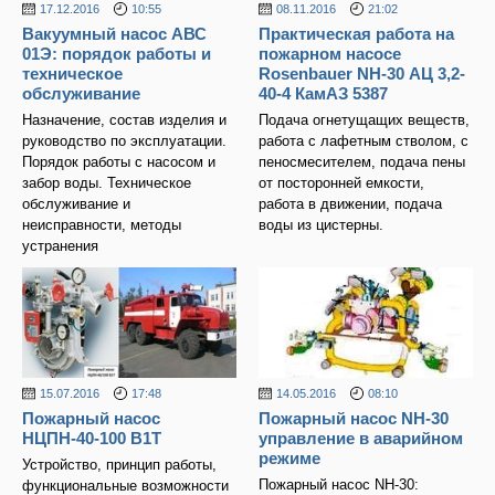
17.12.2016
10:55
08.11.2016
21:02
Вакуумный насос АВС
Практическая работа на
01Э: порядок работы и
пожарном насосе
техническое
Rosenbauer NH-30 АЦ 3,2-
обслуживание
40-4 КамАЗ 5387
Назначение, состав изделия и
Подача огнетущащих веществ,
руководство по эксплуатации.
работа с лафетным стволом, с
Порядок работы с насосом и
пеносмесителем, подача пены
забор воды. Техническое
от посторонней емкости,
обслуживание и
работа в движении, подача
неисправности, методы
воды из цистерны.
устранения
15.07.2016
17:48
14.05.2016
08:10
Пожарный насос
Пожарный насос NH-30
НЦПН-40-100 В1Т
управление в аварийном
режиме
Устройство, принцип работы,
Пожарный насос NH-30:
функциональные возможности