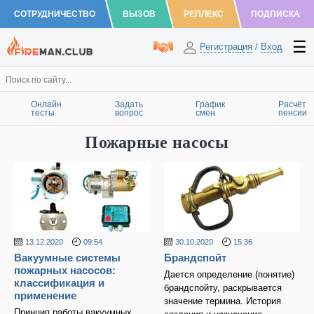
СОТРУДНИЧЕСТВО
ВЫЗОВ
РЕПЛЕКС
ПОДПИСКА
Регистрация
/
Вход
Онлайн
Задать
График
Расчёт
тесты
вопрос
смен
пенсии
Пожарные насосы
13.12.2020
09:54
30.10.2020
15:36
Вакуумные системы
Брандспойт
пожарных насосов:
Дается определение (понятие)
классификация и
брандспойту, раскрывается
применение
значение термина. История
Принцип работы вакуумных