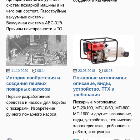
создания и назначение
систем пожарной машины и из
чего они состоят. Газоструйные
вакуумные системы.
Вакуумная система АВС-01Э.
Причины неисправности и ТО
11.10.2020
08:14
23.06.2018
08:28
История изобретения и
Пожарные мотопомпы:
создания первых
описание, виды,
пожарных насосов
устройство, ТТХ и
требования
Первые разработанные
Пожарные мотопомпы:
средства и насосы для борьбы
МП-20/100, МП-10/60, МП-800,
с пожарами. Изобретение
МП-1600 и другие: назначение,
ручного пожарного насоса
виды, устройство, технические
характеристики, требования к
работа, инструкции