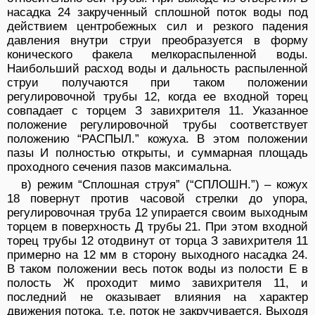
насадка 24 закрученный сплошной поток воды под
действием центробежных сил и резкого падения
давления внутри струи преобразуется в форму
конического факела мелкораспыленной воды.
Наибольший расход воды и дальность распыленной
струи получаются при таком положении
регулировочной трубы 12, когда ее входной торец
совпадает с торцем З завихрителя 11. Указанное
положение регулировочной трубы соответствует
положению “РАСПЫЛ.” кожуха. В этом положении
пазы И полностью открыты, и суммарная площадь
проходного сечения пазов максимальна.
в) режим “Сплошная струя” (“СПЛОШН.”) – кожух
18 повернут против часовой стрелки до упора,
регулировочная труба 12 упирается своим выходным
торцем в поверхность Д трубы 21. При этом входной
торец трубы 12 отодвинут от торца З завихрителя 11
примерно на 12 мм в сторону выходного насадка 24.
В таком положении весь поток воды из полости Е в
полость Ж проходит мимо завихрителя 11, и
последний не оказывает влияния на характер
движения потока, т.е. поток не закручивается. Выходя