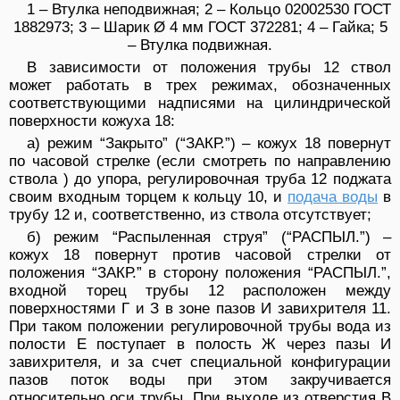
1 – Втулка неподвижная; 2 – Кольцо 02002530 ГОСТ
1882973; 3 – Шарик Ø 4 мм ГОСТ 372281; 4 – Гайка; 5
– Втулка подвижная.
В зависимости от положения трубы 12 ствол
может работать в трех режимах, обозначенных
соответствующими надписями на цилиндрической
поверхности кожуха 18:
а) режим “Закрыто” (“ЗАКР.”) – кожух 18 повернут
по часовой стрелке (если смотреть по направлению
ствола ) до упора, регулировочная труба 12 поджата
своим входным торцем к кольцу 10, и
подача воды
в
трубу 12 и, соответственно, из ствола отсутствует;
б) режим “Распыленная струя” (“РАСПЫЛ.”) –
кожух 18 повернут против часовой стрелки от
положения “ЗАКР.” в сторону положения “РАСПЫЛ.”,
входной торец трубы 12 расположен между
поверхностями Г и З в зоне пазов И завихрителя 11.
При таком положении регулировочной трубы вода из
полости Е поступает в полость Ж через пазы И
завихрителя, и за счет специальной конфигурации
пазов поток воды при этом закручивается
относительно оси трубы. При выходе из отверстия В