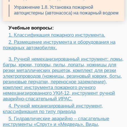
Упражнение 1.8. Установка пожарной
автоцистерны (автонасоса) на пожарный водоем
Учебные вопросы:
1.​ Классификация пожарного инструмента.
2.​ Размещение инструмента и оборудования на
пожарных автомобилях.
3.​ Ручной немеханизированный инструмент: ломы,
багры, крюки, топоры, пилы, лопаты, ножницы для
резки металлических решеток, комплект для резки
электропроводов (ножницы, резиновый коврик, боты,
резиновые перчатки, переносное заземление),
комплект инструмента пожарного ручного
немеханизированного УКИ-12, инструмент ручной
аварийно-спасательный ИРАС.
4.​ Ручной механизированный инструмент,
классификация по типу привода
5. Гидравлические аварийно – спасательные
инструменты «Спрут» и «Медведь». Виды,