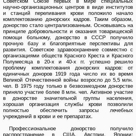
Советском Союзе первых в мире специальных
научно-организационных центров в виде институтов
и станций переливания крови положило начало
комплектованию донорских кадров. Таким образом,
донорство стало централизованным. Основываясь на
принципе добровольности и оказания товарищеской
помощи больному, донорство в СССР получило
прочную базу и благоприятные перспективы для
развития. Советское здравоохранение совместно с
организациями обществ Красного Креста и Красного
Полумесяца в 20-х и 40-х гг. успешно решило
проблему комплектования донорских кадров: от
единичных доноров 1919 года число их во время
Великой Отечественной войны возросло до 5,5 млн.
чел. В 1975 году только в безвозмездном донорстве
приняло участие более 8 млн. чел. Активное участие
в донорстве значительной группы населения,
хорошая организация службы крови позволили
полностью обеспечить запросы лечебных
учреждений в крови и ее препаратах.
Профессиональное донорство получило
распространение в США, Австрии, Японии;