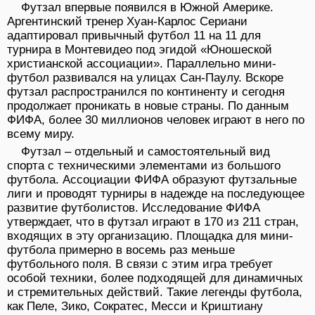
Футзал впервые появился в Южной Америке.
Аргентинский тренер Хуан-Карлос Сериани
адаптировал привычный футбол 11 на 11 для
турнира в Монтевидео под эгидой «Юношеской
христианской ассоциации». Параллельно мини-
футбол развивался на улицах Сан-Паулу. Вскоре
футзал распространился по континенту и сегодня
продолжает проникать в новые страны. По данным
ФИФА, более 30 миллионов человек играют в него по
всему миру.
Футзал – отдельный и самостоятельный вид
спорта с техническими элементами из большого
футбола. Ассоциации ФИФА образуют футзальные
лиги и проводят турниры в надежде на последующее
развитие футболистов. Исследование ФИФА
утверждает, что в футзал играют в 170 из 211 стран,
входящих в эту организацию. Площадка для мини-
футбола примерно в восемь раз меньше
футбольного поля. В связи с этим игра требует
особой техники, более подходящей для динамичных
и стремительных действий. Такие легенды футбола,
как Пеле, Зико, Сократес, Месси и Криштиану