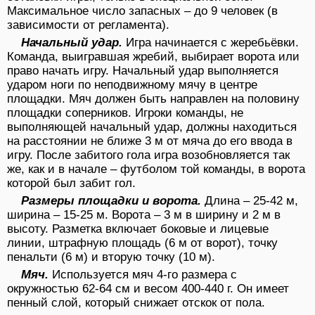
Максимальное число запасных – до 9 человек (в
зависимости от регламента).
Начальный удар.
Игра начинается с жеребьёвки.
Команда, выигравшая жребий, выбирает ворота или
право начать игру. Начальный удар выполняется
ударом ноги по неподвижному мячу в центре
площадки. Мяч должен быть направлен на половину
площадки соперников. Игроки команды, не
выполняющей начальный удар, должны находиться
на расстоянии не ближе 3 м от мяча до его ввода в
игру. После забитого гола игра возобновляется так
же, как и в начале – футболом той команды, в ворота
которой был забит гол.
Размеры площадки и ворота.
Длина – 25-42 м,
ширина – 15-25 м. Ворота – 3 м в ширину и 2 м в
высоту. Разметка включает боковые и лицевые
линии, штрафную площадь (6 м от ворот), точку
пенальти (6 м) и вторую точку (10 м).
Мяч.
Используется мяч 4-го размера с
окружностью 62-64 см и весом 400-440 г. Он имеет
пенный слой, который снижает отскок от пола.