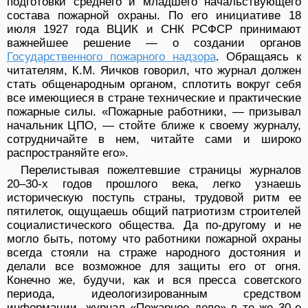
подготовки среднего и младшего начальствующего
состава пожарной охраны. По его инициативе 18
июля 1927 года ВЦИК и СНК РСФСР принимают
важнейшее решение — о создании органов
Государственного пожарного надзора
. Обращаясь к
читателям, К.М. Яичков говорил, что журнал должен
стать общенародным органом, сплотить вокруг себя
все имеющиеся в стране технические и практические
пожарные силы. «Пожарные работники, — призывал
начальник ЦПО, — стойте ближе к своему журналу,
сотрудничайте в нем, читайте сами и широко
распространяйте его».
Перелистывая пожелтевшие страницы журналов
20–30-х годов прошлого века, легко узнаешь
историческую поступь страны, трудовой ритм ее
пятилеток, ощущаешь общий патриотизм строителей
социалистического общества. Да по-другому и не
могло быть, потому что работники пожарной охраны
всегда стояли на страже народного достояния и
делали все возможное для защиты его от огня.
Конечно же, будучи, как и вся пресса советского
периода, идеологизированным средством
информации, журнал «Пожарное дело» в те же 30-е