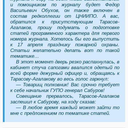
и помощником по журналу будет Федор
Васильевич Обухов, он также включен в
состав редколлегии от ЦНИИПО. А вас,
обратился к присутствующим Тарасов-
Агалаков, прошу подумать о подготовке
статей программного характера для первого
номера журнала. Хотелось бы его выпустить
к 17 апреля празднику пожарной охраны.
Статьи желательно делать вот по такой
тематике…
В этот момент дверь резко распахнулась, в
кабинет стуча сапогами ввалился одетый по
всей форме дежурный офицер и, обращаясь к
Тарасову-Агалакову во весь голос гаркнул:
— Товарищ полковник! Вас срочно требует
к себе начальник ГУПО генерал Сабуров!
Совещание прервалось, Тарасов-Агалаков
заспешил к Сабурову, на ходу сказав:
— В любое время каждый может зайти то
мне с предложением по тематике статей.