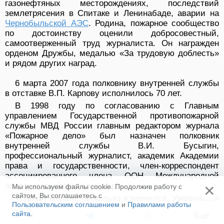
газонефтяных месторождениях, последствий
землетрясения в Спитаке и Ленинабаде, аварии на
Чернобыльской АЭС
. Родина, пожарное сообщество
по достоинству оценили добросовестный,
самоотверженный труд журналиста. Он награжден
орденом Дружбы, медалью «За трудовую доблесть»
и рядом других наград.
6 марта 2007 года полковнику внутренней службы
в отставке В.П. Карпову исполнилось 70 лет.
В 1998 году по согласованию с Главным
управлением Государственной противопожарной
службы МВД России главным редактором журнала
«Пожарное дело» был назначен полковник
внутренней службы В.И. Бусыгин,
профессиональный журналист, академик Академии
права и государственности, член-корреспондент
ассоциированного члена ООН Международной
×
академии информатизации.
Мы используем файлы cookie. Продолжив работу с
сайтом, Вы соглашаетесь с
Журнал внешне несколько изменился. Увеличился
Пользовательским соглашением
и
Правилами работы
его формат и объем. Содержание же значительных
сайта
.
Ещё
изменений не претерпело. Как и прежде,