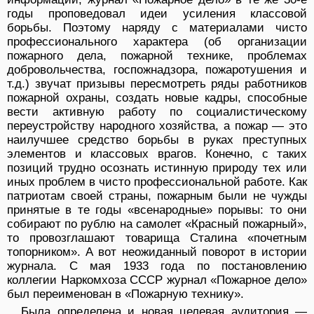
годы проповедовал идеи усиления классовой
борьбы. Поэтому наряду с материалами чисто
профессионального характера (об организации
пожарного дела, пожарной технике, проблемах
добровольчества, госпожнадзора, пожаротушения и
т.д.) звучат призывы пересмотреть ряды работников
пожарной охраны, создать новые кадры, способные
вести активную работу по социалистическому
переустройству народного хозяйства, а пожар — это
наилучшее средство борьбы в руках преступных
элементов и классовых врагов. Конечно, с таких
позиций трудно осознать истинную природу тех или
иных проблем в чисто профессиональной работе. Как
патриотам своей страны, пожарным были не чужды
принятые в те годы «всенародные» порывы: то они
собирают по рублю на самолет «Красный пожарный»,
то провозглашают товарища Сталина «почетным
топорником». А вот неожиданный поворот в истории
журнала. С мая 1933 года по постановлению
коллегии Наркомхоза СССР журнал «Пожарное дело»
был переименован в «Пожарную технику».
Была определена и новая целевая аудитория —