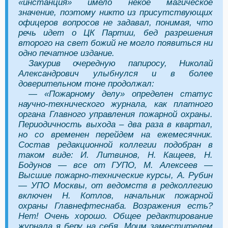
«инстанция» имело некое магическое
значение, поэтому никто из присутствующих
офицеров вопросов не задавал, понимая, что
речь идет о ЦК Партии, бед разрешения
второго на свет божий не могло появиться ни
одно печатное издание.
Закурив очередную папиросу, Николай
Александрович улыбнулся и в более
доверительном тоне продолжал:
— «Пожарному делу» определен статус
научно-технического журнала, как платного
органа Главного управления пожарной охраны.
Периодичность выхода – два раза в квартал,
но со временен перейдем на ежемесячник.
Состав редакционной коллегии подобран в
таком виде: И. Литвинов, Н. Кащеев, Н.
Бодунов — все от ГУПО, М. Алексеев —
Высшие пожарно-технические курсы, А. Рубин
— УПО Москвы, от ведомств в редколлегию
включен Н. Котлов, начальник пожарной
охраны Главнефтеснаба. Возражения есть?
Нет! Очень хорошо. Общее редактирование
журнала я беру на себя. Моим заместителем