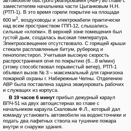
автомобиле быстрого реагирования (АВР) во главе с
заместителем начальника части Цыганковым Н.Н.
(РТП-1). В это время горели покрытие на площади
2
600 м
, воздуховоды и электрокабели практически
над всем пространством ГПП-12, слышались
сильные «хлопки». В верхней зоне помещения был
густой дым, создалась высокая температура.
Электроосвещение отсутствовало. С горящей крыши
стекали расплавленные битум, рубероид и
пенополистирол. Учитывая высокую скорость
распространения огня по покрытию (6…8 м/мин)
(этому способствовал порывистый ветер), РТП-1
объявил вызов № 3 – максимальный для гарнизона
пожарной охраны г. Набережные Челны. Отделению
АВР была поставлена задача эвакуировать рабочих
и служащих из корпуса.
В 19 часов 6 минут
прибыл дежурный караул
ВПЧ-51 на двух автоцистернах во главе с
начальником караула Скаловым Ф.Л., который дал
команду установить автомобили на водоисточники и
подать два лафетных ствола на тушение пожара
внутри и снаружи здания.