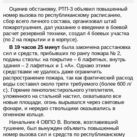
Оценив обстановку, РТП-3 объявил повышенный
номер вызова по республиканскому расписанию,
сбор всего личного состава, организовал штаб
пожаротушения, дал указание о введении в боевой
расчет резервной техники, создал 4 боевых участка
(по 2 на покрытии и в корпусе).
В 19 часов 25 минут
была закончена расстановка
сил и средств, прибывших по рангу пожара № 2,
поданы стволы: на покрытие – 6 лафетных, внутрь
здания – 2 лафетных и 1 «А». Однако этими
средствами не удалось даже ограничить
распространение пожара, так как фактический расход
воды составил около трети требуемого (более 600 л/
с). Горение пенополистирольного утеплителя,
уложенного на стальной настил, охватывало все
новые площади, огонь вырывался через световые
фонари, и нередко ствольщики оказывались в
огненном кольце.
Начальник 4 ОВПО В. Волков, возглавивший
тушение, был вынужден объявить повышенный
номер вызова сил и средств по республиканскому