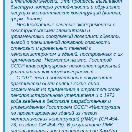
и тепловой энергии. Эти процессы вызывают
быструю потерю устойчивости и обрушение
несущих металлических конструкций (колонн,
ферм, балок).
Неоднократные огневые эксперименты с
конструктивными элементами и
фрагментами сооружений позволили сделать
вывод о повышенной пожарной опасности
стеновых и кровельных панелей с
пенополистиролом и зданий, построенных с их
применением. Несмотря на это. Госстрой
СССР классифицировал пенополистирольный
утеплитель как трудносгораемый.
С 1971 года в нормативных документах
практически были сняты какие-либо
ограничения на применение в строительстве
пенополистирольного утеплителя и с 1973
года введена в действие разработанная и
утвержденная Госстроем СССР «Инструкция
по проектированию зданий из легких
металлических конструкций (ЛМК)» (СН 454-
73, позднее СН 454-76). В результате ЛМК
использовались при строительстве КамАЗа,