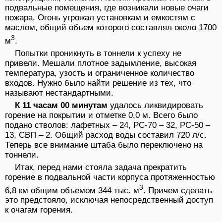
подвальные помещения, где возникали новые очаги
пожара. Огонь угрожал установкам и емкостям с
маслом, общий объем которого составлял около 1700
3
м
.
Попытки проникнуть в тоннели к успеху не
привели. Мешали плотное задымление, высокая
температура, узость и ограниченное количество
входов. Нужно было найти решение из тех, что
называют нестандартными.
К 11 часам 00 минутам
удалось ликвидировать
горение на покрытии и отметке 0,0 м. Всего было
подано стволов: лафетных – 24, РС-70 – 32, PC-50 –
13, СВП – 2. Общий расход воды составил 720 л/с.
Теперь все внимание штаба было переключено на
тоннели.
Итак, перед нами стояла задача прекратить
горение в подвальной части корпуса протяженностью
3
6,8 км общим объемом 344 тыс. м
. Причем сделать
это предстояло, исключая непосредственный доступ
к очагам горения.