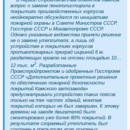
вопрос о замене пенополистирола в
покрытиях производственных корпусов
неоднократно обсуждался по инициативе
пожарной охраны в Совете Министров СССР.
Госстрое СССР и Минавтопроме СССР.
Однако указанные ведомства приняли решение
не о замене утеплителя, а лишь об
устройстве в покрытиях корпусов
противопожарных преград шириной 6 м.
разделяющих кровлю на отсеки площадью 10…
2
12 тыс. м
. Разработанные
Промстройпроектом и одобренные Госстроем
СССР «Дополнительные проектные решения
по обеспечению пожарной безопасности
покрытий Камского автозавода»
предусматривали устройство таких поясов
только на тех частях зданий, монтаж
покрытий которых не был завершен. К этому
времени на заводе двигателей было
смонтировано уже более 80% покрытий. В
результате сгораемый утеплитель был
сохранен в покрытиях всех основных