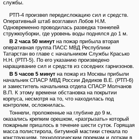
службы.
РТП-4 произвел передислокацию сил и средств.
Оперативный штаб возглавил Лобов Н.М.
Одновременно проводилась разведка тоннелей
стружкоуборки, где уровень воды поднялся до 1 м.
В 2 часа 50 минут
на пожар прибыла вторая
оперативная группа ПACC МВД Республики
Татарстан во главе с начальником Службы Красько
Н.Н. (РТП-5). По его указанию произведено
наращивание сил и средств из соседних гарнизонов.
В 5 часов 5 минут
на пожар из Москвы прибыли
начальник СПАСР МВД России Дедиков В.Е. (РТП-6)
и заместитель начальника отдела СПАСР Молчанов
В.П. К этому времени обстановка на покрытии
корпуса, несмотря на то, что находилась под
контролем, осложнилась.
Тоннели, проложенные на глубине до 9 м,
оказались крепким орешком, «разгрызать» который
пожарным пришлось в течение шести суток. Горящая
масса полистирола, битумной мастики стекала по
конструкциям, технологическим проемам и лоткам в