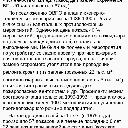
численностью 424 ед. (завод двигателей охраняется
ВПЧ-51 численностью 67 ед.).
По предложению ОВПО в план инженерно-
технических мероприятий на 1986-1990 гг. были
включены 27 капитальных противопожарных
мероприятий. Однако на день пожара 40 %
мероприятий, предложенных органами госпожнадзора
в целом по заводу двигателей, остались не
выполненными. Не были выполнены и мероприятия
по устройству согласно проекту противопожарных
поясов на кровле главного корпуса, по частичной
замене сгораемого утеплителя при проведении
2
ремонта кровли (из запланированных 22 тыс. м
2
противопожарных поясов выполнено лишь 5 тыс. м
),
по изоляции транзитных воздуховодов
пожароопасных вентсистем и др. Профилактическим
составом отряда только за 1990-1993 гг. предлагалось
к выполнению более 1000 мероприятий по усилению
противопожарного режима предприятия.
На заводе двигателей за 15 лет (с 1978 года)
произошло 57 пожаров, а в течение последних 6 лет
32 раза возникали аварийные ситуации (короткие