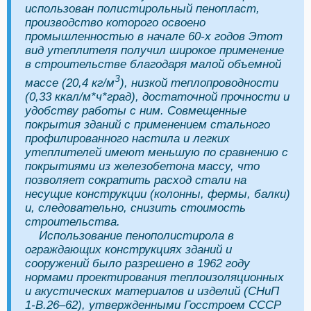
использован полистирольный пенопласт,
производство которого освоено
промышленностью в начале 60-х годов Этот
вид утеплителя получил широкое применение
в строительстве благодаря малой объемной
3
массе (20,4 кг/м
), низкой теплопроводности
(0,33 ккал/м*ч*град), достаточной прочности и
удобству работы с ним. Совмещенные
покрытия зданий с применением стального
профилированного настила и легких
утеплителей имеют меньшую по сравнению с
покрытиями из железобетона массу, что
позволяет сократить расход стали на
несущие конструкции (колонны, фермы, балки)
и, следовательно, снизить стоимость
строительства.
Использование пенополистирола в
ограждающих конструкциях зданий и
сооружений было разрешено в 1962 году
нормами проектирования теплоизоляционных
и акустических материалов и изделий (СНиП
1-В.26–62), утвержденными Госстроем СССР