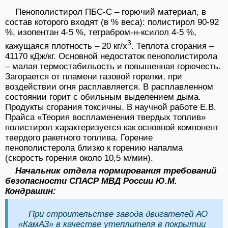
Пенополистирол ПБС-С – горючий материал, в
состав которого входят (в % веса): полистирол 90-92
%, изопентан 4-5 %, тетрабром-н-ксилол 4-5 %,
3
кажущаяся плотность – 20 кг/х
. Теплота сгорания –
41170 кДж/кг. Основной недостаток пенополистирола
– малая термостабильость и повышенная горючесть.
Загорается oт пламени газовой горелки, при
воздействии огня расплавляется. В расплавленном
состоянии горит с обильным выделением дыма.
Продукты сгорания токсичны. В научной работе Е.В.
Прайса «Теория воспламенения твердых топлив»
полистирол характеризуется как основной компонент
твердого ракетного топлива. Горение
пенополистерола близко к горению напалма
(скорость горения около 10,5 м/мин).
Начальник отдела нормирования требований
безопасности СПАСР МВД России Ю.М.
Кондрашин:
При строительстве завода двигателей АО
«КамАЗ» в качестве утеплителя в покрытии