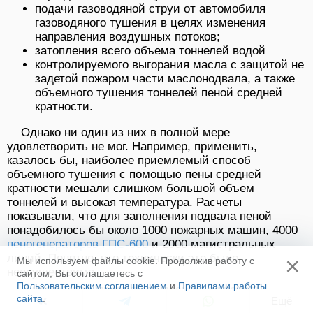
подачи газоводяной струи от автомобиля
газоводяного тушения в целях изменения
направления воздушных потоков;
затопления всего объема тоннелей водой
контролируемого выгорания масла с защитой не
задетой пожаром части маслонодвала, а также
объемного тушения тоннелей пеной средней
кратности.
Однако ни один из них в полной мере
удовлетворить не мог. Например, применить,
казалось бы, наиболее приемлемый способ
объемного тушения с помощью пены средней
кратности мешали слишком большой объем
тоннелей и высокая температура. Расчеты
показывали, что для заполнения подвала пеной
понадобилось бы около 1000 пожарных машин, 4000
пеногенераторов ГПС-600
и 2000 магистральных
линий. Понятно, что технически это было
×
Мы используем файлы cookie. Продолжив работу с
неосуществимо.
сайтом, Вы соглашаетесь с
Пользовательским соглашением
и
Правилами работы
В итоге штаб принял следующее решение:
сайта
.
Ещё
снизить интенсивность горения за счет увеличения