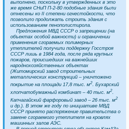
выполнено, поскольку в утвержденных в это
же время СНиП П-2-80 подобные здания были
отнесены ко II степени огнестойкости, что
позволило продолжать строить здания с
использованием пенополистирола.
Предложения МВД СССР о запрещении (на
объектах особой важности) и ограничении
применения сгораемых полимерных
утеплителей получили поддержку Госстроя
СССР лишь в 1984 года, после ряда крупных
пожаров, происшедших на важнейших
народнохозяйственных объектах
(Житомирский завод строительных
металлических конструкций – уничтожено
2
покрытие на площади 17,8 тыс. м
. Бухарский
2
хлопчатобумажный комбинат – 40 тыс. м
.
2
Капчагайский
фарфоровый завод – 26 тыс. м
и др.). В этом же году по инициативе МВД
СССР принято распоряжение правительства о
замене сгораемого утеплителя на кровлях
машинных залов АЭС.
В период строительства объектов КамАЗа