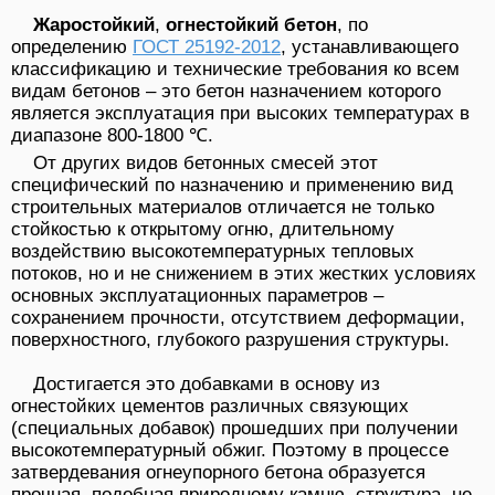
Жаростойкий
,
огнестойкий бетон
, по
определению
ГОСТ 25192-2012
, устанавливающего
классификацию и технические требования ко всем
видам бетонов – это бетон назначением которого
является эксплуатация при высоких температурах в
диапазоне 800-1800 ℃.
От других видов бетонных смесей этот
специфический по назначению и применению вид
строительных материалов отличается не только
стойкостью к открытому огню, длительному
воздействию высокотемпературных тепловых
потоков, но и не снижением в этих жестких условиях
основных эксплуатационных параметров –
сохранением прочности, отсутствием деформации,
поверхностного, глубокого разрушения структуры.
Достигается это добавками в основу из
огнестойких цементов различных связующих
(специальных добавок) прошедших при получении
высокотемпературный обжиг. Поэтому в процессе
затвердевания огнеупорного бетона образуется
прочная, подобная природному камню, структура, не