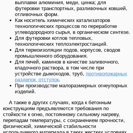
выплавки алюминия, меди, цинка; для
футеровки транспортных, разливочных ковшей,
отливочных форм.
Как носитель химических катализаторов
технологических процессов по переработке
углеводородного сырья, в органическом синтезе.
Для футеровки котлов тепловых,
технологических теплоэлектростанций.
Для термоизоляции подов, корпусов, сводов
промышленного оборудования.
Для печей, каминов в качестве заливочного,
кладочного раствора, в том числе при
устройстве дымоходов, труб,
противопожарных
разделок, отступок
.
При производстве малоразмерных огнеупорных
изделий.
А также в других случаях, когда к бетонным
конструкциям предъявляются требования по
стойкости к огню, постоянному сильному нагреву,
перепадам температуры, с сохранением прочности,
физической, химической стабильности
используемого материала в таких жестких условиях.