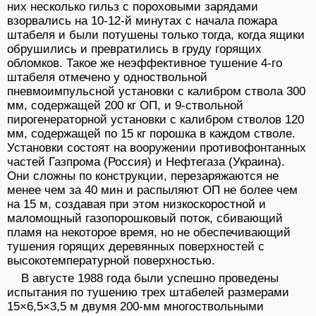
них несколько гильз с пороховыми зарядами
взорвались на 10-12-й минутах с начала пожара
штабеля и были потушены только тогда, когда ящики
обрушились и превратились в груду горящих
обломков. Такое же неэффективное тушение 4-го
штабеля отмечено у одноствольной
пневмоимпульсной установки с калибром ствола 300
мм, содержащей 200 кг ОП, и 9-ствольной
пирогенераторной установки с калибром стволов 120
мм, содержащей по 15 кг порошка в каждом стволе.
Установки состоят на вооружении противофонтанных
частей Газпрома (Россия) и Нефтегаза (Украина).
Они сложны по конструкции, перезаряжаются не
менее чем за 40 мин и распыляют ОП не более чем
на 15 м, создавая при этом низкоскоростной и
маломощный газопорошковый поток, сбивающий
пламя на некоторое время, но не обеспечивающий
тушения горящих деревянных поверхностей с
высокотемпературной поверхностью.
В августе 1988 года были успешно проведены
испытания по тушению трех штабелей размерами
15×6,5×3,5 м двумя 200-мм многоствольными