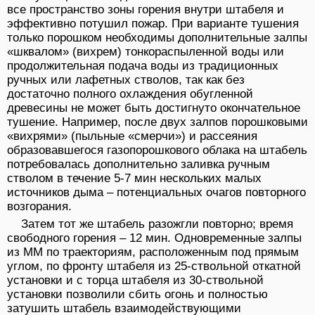
все пространство зоны горения внутри штабеля и
эффективно потушил пожар. При варианте тушения
только порошком необходимы дополнительные залпы
«шквалом» (вихрем) тонкораспыленной воды или
продолжительная подача воды из традиционных
ручных или лафетных стволов, так как без
достаточно полного охлаждения обугленной
древесины не может быть достигнуто окончательное
тушение. Например, после двух залпов порошковыми
«вихрями» (пыльные «смерчи») и рассеяния
образовавшегося газопорошкового облака на штабель
потребовалась дополнительно заливка ручным
стволом в течение 5-7 мин нескольких малых
источников дыма – потенциальных очагов повторного
возгорания.
Затем тот же штабель разожгли повторно; время
свободного горения – 12 мин. Одновременные залпы
из ММ по траекториям, расположенным под прямым
углом, по фронту штабеля из 25-ствольной откатной
установки и с торца штабеля из 30-ствольной
установки позволили сбить огонь и полностью
затушить штабель взаимодействующими