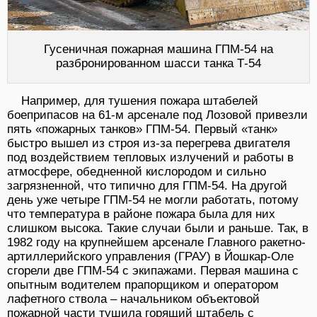
Гусеничная пожарная машина ГПМ-54 на
разбронированном шасси танка Т-54
Например, для тушения пожара штабелей
боеприпасов на 61-м арсенале под Лозовой привезли
пять «пожарных танков» ГПМ-54. Первый «танк»
быстро вышел из строя из-за перегрева двигателя
под воздействием тепловых излучений и работы в
атмосфере, обедненной кислородом и сильно
загрязненной, что типично для ГПМ-54. На другой
день уже четыре ГПМ-54 не могли работать, потому
что температура в районе пожара была для них
слишком высока. Такие случаи были и раньше. Так, в
1982 году на крупнейшем арсенале Главного ракетно-
артиллерийского управления (ГРАУ) в Йошкар-Оле
сгорели две ГПМ-54 с экипажами. Первая машина с
опытным водителем прапорщиком и оператором
лафетного ствола – начальником объектовой
пожарной части тушила горящий штабель с