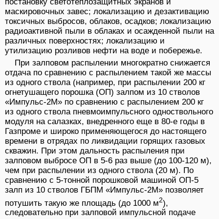
постановку светотеплозащитных экранов и
маскировочных завес; локализацию и дезактивацию
токсичных выбросов, облаков, осадков; локализацию
радиоактивной пыли в облаках и осажденной пыли на
различных поверхностях; локализацию и
утилизацию розливов нефти на воде и побережье.
При залповом распылении многократно снижается
отдача по сравнению с распылением такой же массы
из одного ствола (например, при распылении 200 кг
огнетушащего порошка (ОП) залпом из 10 стволов
«Импульс-2М» по сравнению с распылением 200 кг
из одного ствола пневмоимпульсного одноствольного
модуля на салазках, внедренного еще в 80-е годы в
Газпроме и широко применяющегося до настоящего
времени в отрядах по ликвидации горящих газовых
скважин. При этом дальность распыления при
залповом выбросе ОП в 5-6 раз выше (до 100-120 м),
чем при распылении из одного ствола (20 м). По
сравнению с 5-тонной порошковой машиной ОП-5
залп из 10 стволов ГБПМ «Импульс-2М» позволяет
2
потушить такую же площадь (до 1000 м
),
следовательно при залповой импульсной подаче