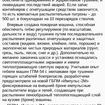
обеспечить одновременно и эффективное тушение, и
ликвидацию последствий аварий. Если запас
контейнеров с огнетушащим средством закончится,
то есть компактные распылительные патроны – до
500 шт. в боеукладках на 10 перезарядок стволов.
Впервые создана пожарная машина, способная
обеспечить гибко регулируемое (по масштабам,
дальности и виду) тушение путем последовательного
распыления различных огнетушащих и защитных
составов (жидкие, вязкие, клейкие, гели, порошки) и
экологически чистых природных материалов (грунт,
грязь, пыль, песок, снег и др.). Дополнительно по
желанию заказчика шасси и установка оснащались
светотеплозащитными экранами и имели
теплоотражающую светлую окраску. Учитывая опыт
гибели машин ГПМ-54 с экипажами при тушении
горящих штабелей боеприпасов, разработчики
предусмотрели на новой ГБПМ «Импульс-2М»
фиксированные на внешней броне импульсные
распылители воды и гелей, создающие при
распылении пенообразный теплопоглощающий слой
на кузове (броне) машины.