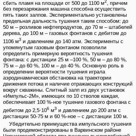
2
сбить пламя на площади от 500 до 1100 м
, причем
без перезаряжания машина способна осуществить
пять таких залпов. Экспериментально установлены
предельная дальность тушения таким способом: до
50 м – розливов нефтепродуктов, до 70 м – штабелей
дерева, до 100 м – газовых фонтанов с дебитом до
3
1106 м
и давлением до 140 атм. Эксперименты с
упомянутым газовым фонтаном позволили
определить примерную вероятность тушения
фонтана: с дистанции 25 м –100 %, 50 м – до 80 %,
75 м – до 60 %, 100 м – до 40 %. Основную роль в
определении вероятности тушения играла
аэродинамическая обстановка на траектории
движения потока и наличие отражающих конструкций
вокруг скважины. Слитный залп из двух установок
«Импульс-2М», имеющих по 10 стволов каждая,
обеспечивает 100 %-ное тушение газового фонтана с
6
3
дебитом до 2,5·10
м
и давлением до 200 атм с
дистанции 50-75 м и 60 %-ное – с дистанции 100 м.
Убедительно преимущества импульсного тушения
были продемонстрированы в Варвинском районе