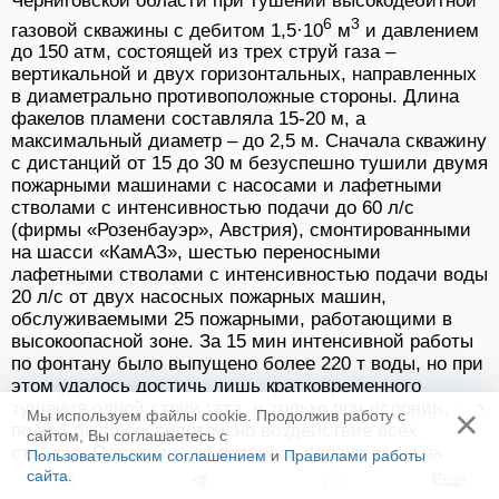
Черниговской области при тушении высокодебитной
6
3
газовой скважины с дебитом 1,5·10
м
и давлением
до 150 атм, состоящей из трех струй газа –
вертикальной и двух горизонтальных, направленных
в диаметрально противоположные стороны. Длина
факелов пламени составляла 15-20 м, а
максимальный диаметр – до 2,5 м. Сначала скважину
с дистанций от 15 до 30 м безуспешно тушили двумя
пожарными машинами с насосами и лафетными
стволами с интенсивностью подачи до 60 л/с
(фирмы «Розенбауэр», Австрия), смонтированными
на шасси «КамАЗ», шестью переносными
лафетными стволами с интенсивностью подачи воды
20 л/с от двух насосных пожарных машин,
обслуживаемыми 25 пожарными, работающими в
высокоопасной зоне. За 15 мин интенсивной работы
по фонтану было выпущено более 220 т воды, но при
этом удалось достичь лишь кратковременного
тушения одной струи газа, и только при условии, что
×
Мы используем файлы cookie. Продолжив работу с
по ней было сосредоточено воздействие всех
сайтом, Вы соглашаетесь с
стволов. Однако после переноса подачи воды на
Пользовательским соглашением
и
Правилами работы
другую газовую струю ранее потушенная вновь
сайта
.
Ещё
воспламенялась.