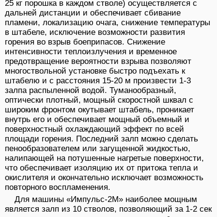
25 кг порошка в каждом стволе) осуществляется с
дальней дистанции и обеспечивает сбивание
пламени, локализацию очага, снижение температуры
в штабеле, исключение возможности развития
горения во взрыв боеприпасов. Снижение
интенсивности теплоизлучения и временное
предотвращение вероятности взрыва позволяют
многоствольной установке быстро подъехать к
штабелю и с расстояния 15-20 м произвести 1-3
залпа распыленной водой. Туманообразный,
оптически плотный, мощный скоростной шквал с
широким фронтом окутывает штабель, проникает
внутрь его и обеспечивает мощный объемный и
поверхностный охлаждающий эффект по всей
площади горения. Последний залп можно сделать
пенообразователем или загущенной жидкостью,
налипающей на потушенные нагретые поверхности,
что обеспечивает изоляцию их от притока тепла и
окислителя и окончательно исключает возможность
повторного воспламенения.
Для машины «Импульс-2М» наиболее мощным
является залп из 10 стволов, позволяющий за 1-2 сек