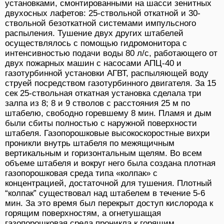
установками, смонтированными на шасси зенитных
двухосных лафетов: 25-ствольной откатной и 30-
ствольной безоткатной системами импульсного
распыления. Тушение двух других штабелей
осуществлялось с помощью гидромонитора с
интенсивностью подачи воды 80 л/с, работающего от
двух пожарных машин с насосами АПЦ-40 и
газотурбинной установки АГВТ, распыляющей воду
струей посредством газотурбинного двигателя. За 15
сек 25-ствольная откатная установка сделала три
залпа из 8; 8 и 9 стволов с расстояния 25 м по
штабелю, свободно горевшему 8 мин. Пламя и дым
были сбиты полностью с наружной поверхности
штабеля. Газопорошковые высокоскоростные вихри
проникли внутрь штабеля по межящичным
вертикальным и горизонтальным щелям. Во всем
объеме штабеля и вокруг него была создана плотная
газопорошковая среда типа «колпак» с
концентрацией, достаточной для тушения. Плотный
“колпак” существовал над штабелем в течение 5-6
мин. За это время был перекрыт доступ кислорода к
горящим поверхностям, а огнетушащая
газопорошковая среда проникла к горящим