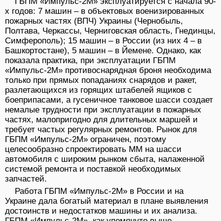
ГБПМ «Импульс-2М» эксплуатируется с начала 90-
х годов: 7 машин – в объектовых военизированных
пожарных частях (ВПЧ) Украины (Чернобыль,
Полтава, Черкассы, Черниговская область, Гнединцы,
Симферополь); 15 машин – в России (из них 4 – в
Башкортостане), 5 машин – в Йемене. Однако, как
показала практика, при эксплуатации ГБПМ
«Импульс-2М» противоснарядная броня необходима
только при прямых попаданиях снарядов и ракет,
разлетающихся из горящих штабелей ящиков с
боеприпасами, а гусеничное танковое шасси создает
немалые трудности при эксплуатации в пожарных
частях, малопригодно для длительных маршей и
требует частых регулярных ремонтов. Рынок для
ГБПМ «Импульс-2М» ограничен, поэтому
целесообразно спроектировать ММ на шасси
автомобиля с широким рынком сбыта, налаженной
системой ремонта и поставкой необходимых
запчастей.
Работа ГБПМ «Импульс-2М» в России и на
Украине дала богатый материал в плане выявления
достоинств и недостатков машины и их анализа.
ГБПМ «Импульс-2М», как упомянуто выше,