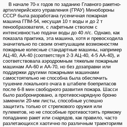
В начале 70-х годов по заданию Главного ракетно-
артиллерийского управления (ГРАУ) Минобороны
СССР была разработана гусеничная пожарная
машина ГПМ-54, несущая 10 т воды и до 2 т
пенообразователя, с лафетным стволом с
интенсивностью подачи воды до 40 л/с. Однако, как
показала практика, эта машина, хотя и превосходила
значительно по своим огнетушащим возможностям
пожарные колесные стандартные машины, например
АЦ-40, АА-40 (соответствуя 2-3 АЦ-40, 4-5 АА-40), и
соответствовала аэродромным тяжелым пожарным
машинам АА-60 и АА-70, но без дозаправки или
поддержки другими пожарными машинами
самостоятельно не способна была обеспечить
тушение локального очага в штабеле боеприпасов
после 6-8 мин свободного развития пожара. Шасси
было разбронировано, а противоснарядную броню
заменили 20-мм листы, способные успешно
защитить только от стрелкового оружия или
пулеметов, но не способные противостоять прямому
попаданию ракет или снарядов, как правило, часто
разлетающихся хаотично по различным траекториям