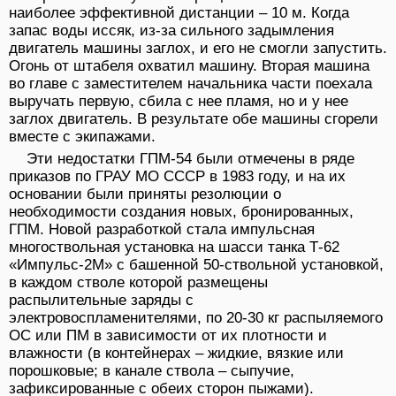
наиболее эффективной дистанции – 10 м. Когда
запас воды иссяк, из-за сильного задымления
двигатель машины заглох, и его не смогли запустить.
Огонь от штабеля охватил машину. Вторая машина
во главе с заместителем начальника части поехала
выручать первую, сбила с нее пламя, но и у нее
заглох двигатель. В результате обе машины сгорели
вместе с экипажами.
Эти недостатки ГПМ-54 были отмечены в ряде
приказов по ГРАУ МО СССР в 1983 году, и на их
основании были приняты резолюции о
необходимости создания новых, бронированных,
ГПМ. Новой разработкой стала импульсная
многоствольная установка на шасси танка Т-62
«Импульс-2М» с башенной 50-ствольной установкой,
в каждом стволе которой размещены
распылительные заряды с
электровоспламенителями, по 20-30 кг распыляемого
ОС или ПМ в зависимости от их плотности и
влажности (в контейнерах – жидкие, вязкие или
порошковые; в канале ствола – сыпучие,
зафиксированные с обеих сторон пыжами).