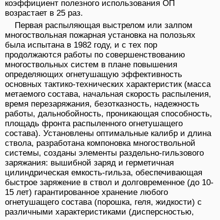
коэффициент полезного использования ОП
возрастает в 25 раз.
Первая распыляющая выстрелом или залпом
многоствольная пожарная установка на полозьях
была испытана в 1982 году, и с тех пор
продолжаются работы по совершенствованию
многоствольных систем в плане повышения
определяющих огнетушащую эффективность
основных тактико-технических характеристик (масса
метаемого состава, начальная скорость распыления,
время перезаряжания, безотказность, надежность
работы, дальнобойность, проникающая способность,
площадь фронта распыленного огнетушащего
состава). Установлены оптимальные калибр и длина
ствола, разработана компоновка многоствольной
системы, созданы элементы раздельно-гильзового
заряжания: вышибной заряд и герметичная
цилиндрическая емкость-гильза, обеспечивающая
быстрое заряжение в ствол и долговременное (до 10-
15 лет) гарантированное хранение любого
огнетушащего состава (порошка, геля, жидкости) с
различными характеристиками (дисперсностью,