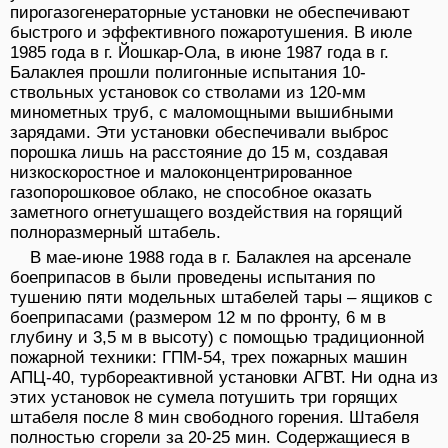
пирогазогенераторные установки не обеспечивают
быстрого и эффективного пожаротушения. В июле
1985 года в г. Йошкар-Ола, в июне 1987 года в г.
Балаклея прошли полигонные испытания 10-
ствольных установок со стволами из 120-мм
минометных труб, с маломощными вышибными
зарядами. Эти установки обеспечивали выброс
порошка лишь на расстояние до 15 м, создавая
низкоскоростное и малоконцентрированное
газопорошковое облако, не способное оказать
заметного огнетушащего воздействия на горящий
полноразмерный штабель.
В мае-июне 1988 года в г. Балаклея на арсенале
боеприпасов в были проведены испытания по
тушению пяти модельных штабелей тары – ящиков с
боеприпасами (размером 12 м по фронту, 6 м в
глубину и 3,5 м в высоту) с помощью традиционной
пожарной техники: ГПМ-54, трех пожарных машин
АПЦ-40, турбореактивной установки АГВТ. Ни одна из
этих установок не сумела потушить три горящих
штабеля после 8 мин свободного горения. Штабеля
полностью сгорели за 20-25 мин. Содержащиеся в