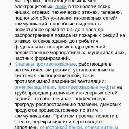
мастерских, вентиляционных камер,
электрощитовых;
люки
в технологических
нишах, отсеках, технических этажах, галереях,
подпольях обслуживания инженерных сетей/
коммуникаций, способные выдержать
нормативное время от 0,5 до 1 часа до
распространения пожара из пожарных секций на
этажах, отсеков здания до прибытия
федеральных пожарных подразделений,
ведомственных/корпоративных, муниципальных,
частных формирований.
Клапаны противопожарные
, работающие в
автоматическом режиме, установленные на
системах как общеобменной, так и
противодымной аварийной вентиляции;
огнепреградители
,
противопожарные муфты
на
трубопроводах различных инженерных сетей
зданий, что обеспечивает эффективную
преграду распространению пламени, дымовых
продуктов процесса горения по этим
коммуникациям. При этом проемы, полости в
стенах, перекрытиях или перегородках
заполнены
огнестойкой пеной
,
огнезащитным