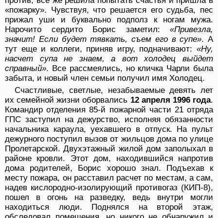
против, все же решила попытать счастья и пришла в
«пожарку». Чувствуя, что решается его судьба, пес
прижал уши и буквально подполз к ногам мужа.
Нарочито сердито Борис заметил:
«Привезла,
значит! Если будет тявкать, съем его в супе»
. А
тут еще и коллеги, приняв игру, подначивают:
«Ну,
насчет супа не знаем, а вот холодец выйдет
справный»
. Все рассмеялись, но кличка Чарли была
забыта, и новый член семьи получил имя Холодец.
Счастливые, светлые, незабываемые девять лет
их семейной жизни оборвались
12 апреля 1996 года
.
Командир отделения 85-й пожарной части 21 отряда
ГПС заступил на дежурство, исполняя обязанности
начальника караула, уехавшего в отпуск. На пульт
дежурного поступил вызов от жильцов дома по улице
Пролетарской. Двухэтажный жилой дом заполыхал в
районе кровли. Этот дом, находившийся напротив
дома родителей, Борис хорошо знал. Подъехав к
месту пожара, он расставил расчет по местам, а сам,
надев кислородно-изолирующий противогаз (КИП-8),
пошел в огонь на разведку, ведь внутри могли
находиться люди. Поднялся на второй этаж,
обследовал помещения, но никого не обнаружил и