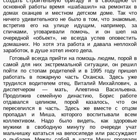
создать строительную бригаду и в свободное от
основной работы время «шабашил» на ремонтах в
домах оханцев и местном детском доме. Так что
ничего удивительного не было в том, что знакомые,
встретив его на улице идущим, например, за
спичками, уговаривали помочь, и он шел на
очередной «объект», не всегда успев оповестить
домашних. Но хотя эта работа и давала неплохой
заработок, в душе хотел иного дела.
Готовый всегда прийти на помощь людям, порой в
самой для них экстремальной ситуации, он решил
пойти по стопам родителей и в 1995 году пришел
работать в пожарную часть Оханска. Здесь уже
трудился водителем отец, Виталий Михайлович, а
диспетчером — мать, Алевтина Васильевна.
Продолжив семейную династию, Борис работе
отдавался целиком, порой казалось, что он
переселился в часть. Здесь же вместе с отцом
пропадал и Миша, которого воспитывали всем
коллективом. Надо было видеть, как здоровые
мужики в свободную минуту по очереди учат
мальчишку кататься на велосипеде или рассуждают
о рыбалке. Между собой в части Мишу прозвали