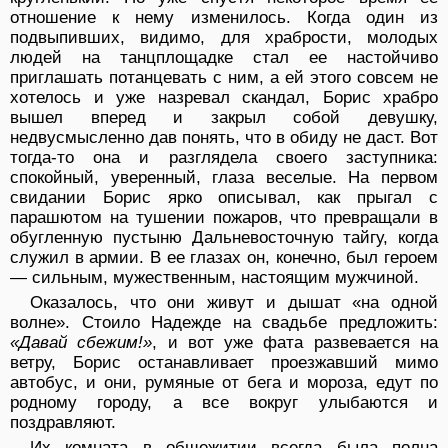
отношение к нему изменилось. Когда один из
подвыпивших, видимо, для храбрости, молодых
людей на танцплощадке стал ее настойчиво
приглашать потанцевать с ним, а ей этого совсем не
хотелось и уже назревал скандал, Борис храбро
вышел вперед и закрыл собой девушку,
недвусмысленно дав понять, что в обиду не даст. Вот
тогда-то она и разглядела своего заступника:
спокойный, уверенный, глаза веселые. На первом
свидании Борис ярко описывал, как прыгал с
парашютом на тушении пожаров, что превращали в
обугленную пустыню Дальневосточную тайгу, когда
служил в армии. В ее глазах он, конечно, был героем
— сильным, мужественным, настоящим мужчиной.
Оказалось, что они живут и дышат «на одной
волне». Стоило Надежде на свадьбе предложить:
«Давай сбежим!»
, и вот уже фата развевается на
ветру, Борис останавливает проезжавший мимо
автобус, и они, румяные от бега и мороза, едут по
родному городу, а все вокруг улыбаются и
поздравляют.
Их комната в общежитии всегда была полна