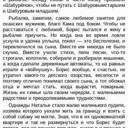
«Шабурёнок», чтобы не путать с Шабуровымстаршим
и Шабуровым-младшим.
Рыбалка, заметим, самое любимое занятие для
оханских мужиков, благо Кама под боком. Чтобы не
расставаться с любимой, Борис пытался и жену к
рыбалке приучить. Но когда она во время ловли
уснула и удочка уплыла, понял — это бесполезно, и
переключился на сына. Вместе им никогда не было
скучно. Вместе учили стихи, пели песни, что-то
строгали, колотили, собирали и разбирали машинки,
а когда сделали деревянные автоматы, то на равных
играли в «войнушку». Борис вообще, к счастью, не
утратил какого-то детского озорства, веселости и
поэтому отлично понимал своего сына, а тот обожал
отца и мечтал стать, когда вырастет, пожарным.
Жизнь их семьи шла своим чередом, с маленькими
радостями и преодолеваемыми трудностями.
Однажды Наталье стало жалко маленького пуделя,
хозяева которого уехали жить за границу и взять с
собой собаку не могли. Зная, что в их однокомнатной
квартире и так не развернуться и что Борис будет