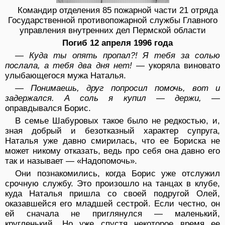
Командир отделения 85 пожарной части 21 отряда
Государственной противопожарной службы Главного
управления внутренних дел Пермской области
Погиб 12 апреля 1996 года
— Куда ты опять пропал?! Я тебя за солью
послала, а тебя два дня нет!
— укоряла виновато
улыбающегося мужа Наталья.
— Понимаешь, друг попросил помочь, вот и
задержался. А соль я купил — держи,
—
оправдывался Борис.
В семье Шабуровых такое было не редкостью, и,
зная добрый и безотказный характер супруга,
Наталья уже давно смирилась, что ее Бориска не
может никому отказать, ведь про себя она давно его
так и называет — «Надопомочь».
Они познакомились, когда Борис уже отслужил
срочную службу. Это произошло на танцах в клубе,
куда Наталья пришла со своей подругой Олей,
оказавшейся его младшей сестрой. Если честно, он
ей сначала не приглянулся — маленький,
кругленький. Но уже спустя некоторое время ее