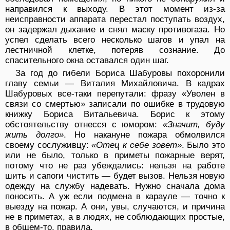
направился к выходу. В этот момент из-за
неисправности аппарата перестал поступать воздух,
он задержал дыхание и снял маску противогаза. Но
успел сделать всего несколько шагов и упал на
лестничной клетке, потеряв сознание. До
спасительного окна оставался один шаг.
За год до гибели Бориса Шабуровы похоронили
главу семьи — Виталия Михайловича. В кадрах
Шабуровых все-таки перепутали: фразу «Уволен в
связи со смертью» записали по ошибке в трудовую
книжку Бориса Витальевича. Борис к этому
обстоятельству отнесся с юмором:
«Значит, буду
жить долго»
. Но накануне пожара обмолвился
своему сослуживцу:
«Отец к себе зовет»
. Было это
или не было, только в приметы пожарные верят,
потому что не раз убеждались: нельзя на работе
шить и сапоги чистить — будет вызов. Нельзя новую
одежду на службу надевать. Нужно сначала дома
поносить. А уж если подмена в карауле — точно к
выезду на пожар. А они, увы, случаются, и причина
не в приметах, а в людях, не соблюдающих простые,
в общем-то, правила.