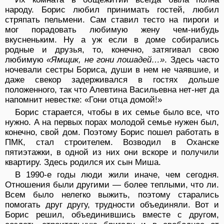
народу. Борис любил принимать гостей, любил
стряпать пельмени. Сам ставил тесто на пироги и
мог порадовать любимую жену чем-нибудь
вкусненьким. Ну а уж если в доме собирались
родные и друзья, то, конечно, затягивал свою
любимую
«Ямщик, не гони лошадей…»
. Здесь часто
ночевали сестры Бориса, души в нем не чаявшие, и
даже свекор задерживался в гостях дольше
положенного, так что Алевтина Васильевна нет-нет да
напомнит невестке: «Гони отца домой!»
Борис старается, чтобы в их семье было все, что
нужно. А на первых порах молодой семье нужен был,
конечно, свой дом. Поэтому Борис пошел работать в
ПМК, стал строителем. Возводил в Оханске
пятиэтажки, в одной из них они вскоре и получили
квартиру. Здесь родился их сын Миша.
В 1990-е годы люди жили иначе, чем сегодня.
Отношения были другими — более теплыми, что ли.
Всем было нелегко выжить, поэтому старались
помогать друг другу, трудности объединяли. Вот и
Борис решил, объединившись вместе с другом,