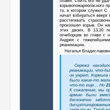
пламя. Сбить его не уда
взрывопожароопасного пр
то, в котором служил С
начал взбираться вверх 
расстегивать страхово
произошел взрыв. Он на
этих двоих. В 13.20 п
огнеборцев во главе с 
Андрея с тяжелейшими
реанимацию.
Наталья Владиславовн
Сережа находил
реанимации, что-бы
он умрет. Кормила 
были какие-то малю
что-то еще… Но
2
К сожалению, мы пр
армию были вмес
бесконечно забот
дисциплинированн
закрытым. Такой же