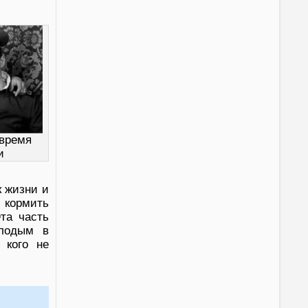
 время
и
к жизни и
 кормить
та часть
олодым в
 кого не