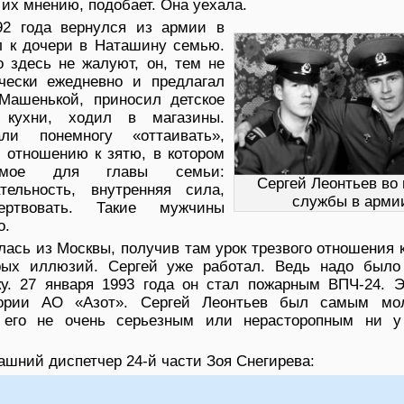
о их мнению, подобает. Она уехала.
92 года вернулся из армии в
л к дочери в Наташину семью.
о здесь не жалуют, он, тем не
чески ежедневно и предлагал
Машенькой, приносил детское
 кухни, ходил в магазины.
али понемногу «оттаивать»,
 отношению к зятю, в котором
имое для главы семьи:
Сергей Леонтьев во
ательность, внутренняя сила,
службы в арми
ертвовать. Такие мужчины
о.
лась из Москвы, получив там урок трезвого отношения 
рых иллюзий. Сергей уже работал. Ведь надо было
. 27 января 1993 года он стал пожарным ВПЧ-24. Э
тории АО «Азот». Сергей Леонтьев был самым м
ь его не очень серьезным или нерасторопным ни у
ашний диспетчер 24-й части Зоя Снегирева: