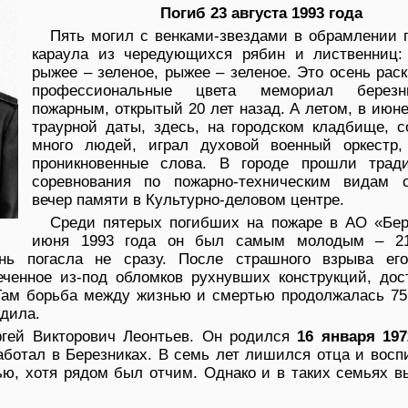
Погиб 23 августа 1993 года
Пять могил с венками-звездами в обрамлении п
караула из чередующихся рябин и лиственниц: 
рыжее – зеленое, рыжее – зеленое. Это осень рас
профессиональные цвета мемориал березни
пожарным, открытый 20 лет назад. А летом, в июне
траурной даты, здесь, на городском кладбище, с
много людей, играл духовой военный оркестр,
проникновенные слова. В городе прошли трад
соревнования по пожарно-техническим видам 
вечер памяти в Культурно-деловом центре.
Среди пятерых погибших на пожаре в АО «Бер
июня 1993 года он был самым молодым – 21
нь погасла не сразу. После страшного взрыва ег
еченное из-под обломков рухнувших конструкций, дос
Там борьба между жизнью и смертью продолжалась 75 
едила.
ргей Викторович Леонтьев. Он родился
16 января 197
аботал в Березниках. В семь лет лишился отца и вос
ью, хотя рядом был отчим. Однако и в таких семьях в