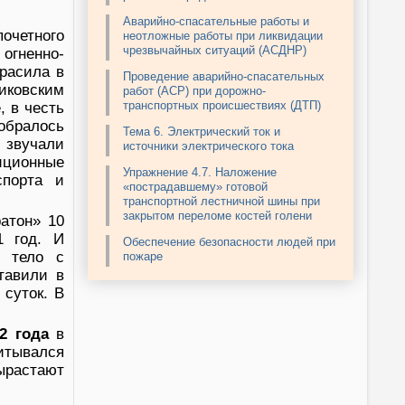
Аварийно-спасательные работы и
очетного
неотложные работы при ликвидации
чрезвычайных ситуаций (АСДНР)
огненно-
красила в
Проведение аварийно-спасательных
ковским
работ (АСР) при дорожно-
транспортных происшествиях (ДТП)
, в честь
обралось
Тема 6. Электрический ток и
 звучали
источники электрического тока
иционные
Упражнение 4.7. Наложение
спорта и
«пострадавшему» готовой
транспортной лестничной шины при
закрытом переломе костей голени
атон» 10
 год. И
Обеспечение безопасности людей при
о тело с
пожаре
тавили в
суток. В
2 года
в
питывался
ырастают