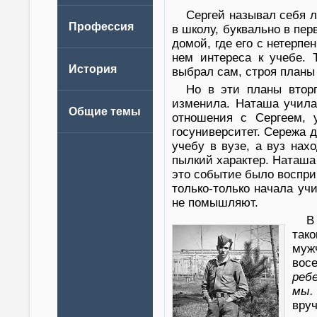
Сергей называл себя 
в школу, буквально в пер
домой, где его с нетерпе
нем интереса к учебе. 
выбрал сам, строя планы 
Но в эти планы втор
изменила. Наташа училас
отношения с Сергеем, 
госуниверситет. Сережа д
учебу в вузе, а вуз нах
пылкий характер. Наташа 
это событие было воспри
только-только начала уч
не помышляют.
В
так
муж
вос
реб
мы.
вру