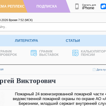
Скачать для
ЕМА РЕПЛЕКС
ПОДПИСКА
iPhone
8.2026
Время
7
:
52
(МСК)
ЛИТЕРАТУРА
СТАТЬИ
ГРАФИК
ГРАФИК
КАЛЬКУЛЯТОР
ПРОВЕРОК
ВЫСТАВОК
ПЕНСИИ
рая
Дата пу
гей Викторович
Пожарный 24 военизированной пожарной части 
ведомственной пожарной охраны по охране АО «А
Березники, младший сержант внутренней сл