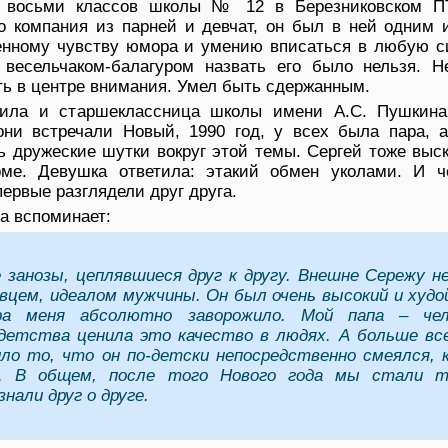
е восьми классов школы № 12 в Березниковском П
го компания из парней и девчат, он был в ней одним 
енному чувству юмора и умению вписаться в любую с
весельчаком-балагуром назвать его было нельзя. Н
ь в центре внимания. Умел быть сдержанным.
дила и старшеклассница школы имени А.С. Пушкин
они встречали Новый, 1990 год, у всех была пара, 
ь дружеские шутки вокруг этой темы. Сергей тоже выс
рме. Девушка ответила: этакий обмен уколами. И ч
ервые разглядели друг друга.
а вспоминает:
 занозы, цеплявшиеся друг к другу. Внешне Сережу н
вцем, идеалом мужчины. Он был очень высокий и худо
ра меня абсолютно заворожило. Мой папа – чел
детства ценила это качество в людях. А больше вс
ло то, что он по-детски непосредственно смеялся, 
. В общем, после того Нового года мы стали т
нали друг о друге.