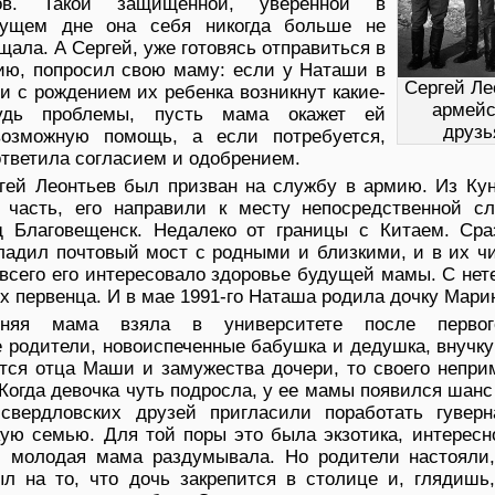
ов. Такой защищенной, уверенной в
дущем дне она себя никогда больше не
ала. А Сергей, уже готовясь отправиться в
ию, попросил свою маму: если у Наташи в
Сергей Ле
и с рождением их ребенка возникнут какие-
армей
удь проблемы, пусть мама окажет ей
друз
возможную помощь, а если потребуется,
ответила согласием и одобрением.
гей Леонтьев был призван на службу в армию. Из Кун
 часть, его направили к месту непосредственной с
д Благовещенск. Недалеко от границы с Китаем. Сра
ладил почтовый мост с родными и близкими, и в их чи
всего его интересовало здоровье будущей мамы. С нет
их первенца. И в мае 1991-го Наташа родила дочку Мари
тняя мама взяла в университете после первог
е родители, новоиспеченные бабушка и дедушка, внучк
ется отца Маши и замужества дочери, то своего непр
Когда девочка чуть подросла, у ее мамы появился шанс
свердловских друзей пригласили поработать гуверн
ую семью. Для той поры это была экзотика, интересн
но, молодая мама раздумывала. Но родители настояли,
ыл на то, что дочь закрепится в столице и, глядишь,