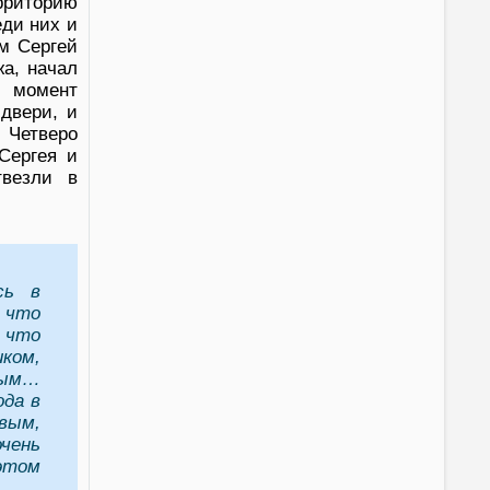
ерриторию
еди них и
м Сергей
жа, начал
т момент
двери, и
 Четверо
Сергея и
везли в
сь в
, что
, что
иком,
рым…
ода в
вым,
чень
этом