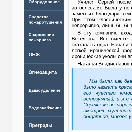
Учился Сергей посл
автослесаря. Была у не
заметных благодаря отм
При этом классическим 
непрерывно, лишь бы быт
В эту компанию вхо
Веселкова. Все вместе 
оказалась одна. Началис
легкой иронической фо
иронические уколы они вп
Наталья Владиславовн
Мы были, как две
было назвать краса
его чувство юмо
остроумный, и я с 
Сереже меня порази
смотрел мультики
общаться, многое уз