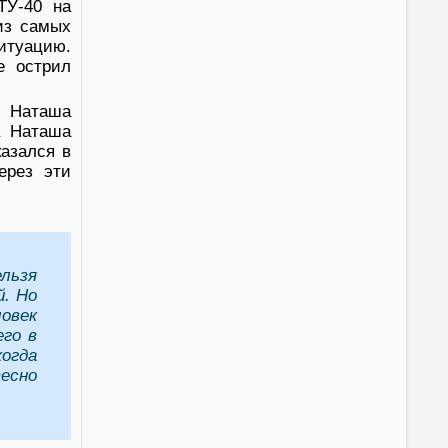
ТУ-40 на
из самых
итуацию.
е острил
а Наташа
а Наташа
казался в
ерез эти
ельзя
й. Но
овек
его в
когда
есно