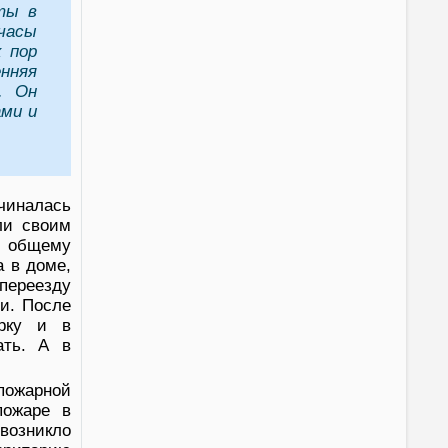
ты в
часы
 пор
нняя
. Он
ами и
чиналась
ли своим
 общему
 в доме,
 переезду
и. После
орку и в
ать. А в
пожарной
пожаре в
возникло