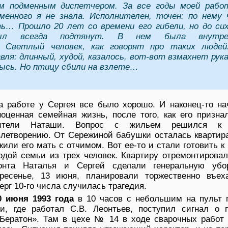
м подменным диспетчером. За все годы моей рабо
менного я не знала. Исполнителен, точен: по нему 
ь… Прошло 20 лет со времени его гибели, но до сих
л всегда подтянут. В нем была внутре
. Светлый человек, как говорят про таких людей
вля: длинный, худой, казалось, вот-вот взмахнет рук
ысь. Но птицу сбили на взлете…
а работе у Сергея все было хорошо. И наконец-то на
ноценная семейная жизнь, после того, как его призна
ители Наташи. Вопрос с жильем решился к
влетворению. От Сережиной бабушки осталась квартира
жили его мать с отчимом. Вот ее-то и стали готовить к
одой семьи из трех человек. Квартиру отремонтировал
онта Наталья и Сергей сделали генеральную уб
кресенье, 13 июня, планировали торжественно въех
ерг 10-го числа случилась трагедия.
0 июня 1993 года
в 10 часов с небольшим на пульт 
ти, где работал С.В. Леонтьев, поступил сигнал о 
Бератон». Там в цехе № 14 в ходе сварочных работ 