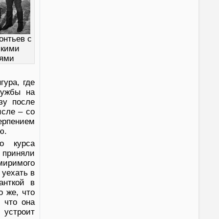
онтьев с
скими
ьями
гура, где
лужбы на
зу после
сле – со
ерпением
ю.
о курса
у приняли
имиримого
 уехать в
анткой в
о же, что
 что она
 устроит