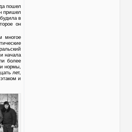
да пошел
он пришел
обудила в
торое он
м многое
нтические
ральский
 и начала
ели более
 и нормы,
цать лет,
 этаком и