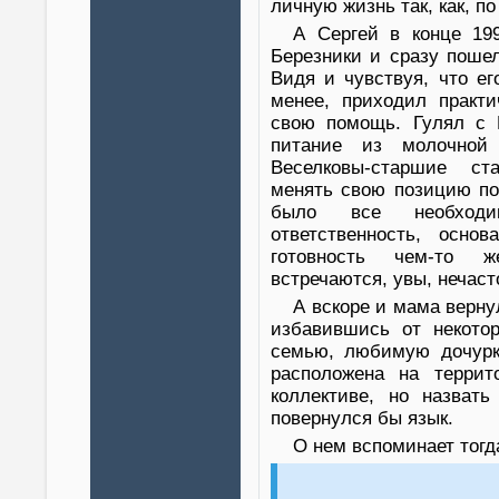
личную жизнь так, как, п
А Сергей в конце 19
Березники и сразу поше
Видя и чувствуя, что ег
менее, приходил практи
свою помощь. Гулял с 
питание из молочной
Веселковы-старшие ст
менять свою позицию по
было все необход
ответственность, основ
готовность чем-то ж
встречаются, увы, нечаст
А вскоре и мама верну
избавившись от некото
семью, любимую дочурку
расположена на терри
коллективе, но назват
повернулся бы язык.
О нем вспоминает тогд