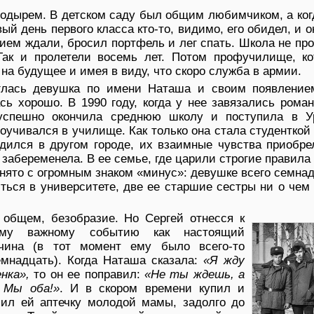
лодырем. В детском саду был общим любимчиком, а ког
вый день первого класса кто-то, видимо, его обидел, и 
нием ждали, бросил портфель и лег спать. Школа не пр
Так и пролетели восемь лет. Потом профучилище, ко
на будущее и имея в виду, что скоро служба в армии.
глась девушка по имени Наташа и своим появление
ь хорошо. В 1990 году, когда у нее завязались рома
успешно окончила среднюю школу и поступила в У
оучивался в училище. Как только она стала студенткой
одился в другом городе, их взаимные чувства приобр
забеременела. В ее семье, где царили строгие правила
нято с огромным знаком «минус»: девушке всего семнад
иться в университете, две ее старшие сестры ни о чем
 общем, безобразие. Но Сергей отнесся к
ому важному событию как настоящий
чина (в тот момент ему было всего-то
емнадцать). Когда Наташа сказала:
«Я жду
енка»,
то он ее поправил:
«Не ты ждешь, а
 Мы оба!»
. И в скором времени купил и
чил ей аптечку молодой мамы, задолго до