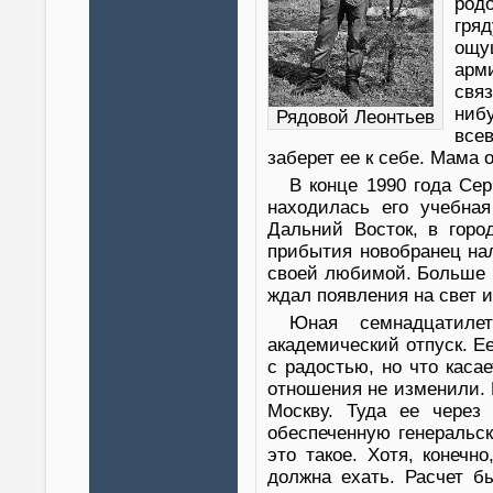
род
гря
ощущ
арм
связ
ниб
Рядовой Леонтьев
все
заберет ее к себе. Мама 
В конце 1990 года Сер
находилась его учебная
Дальний Восток, в горо
прибытия новобранец на
своей любимой. Больше 
ждал появления на свет 
Юная семнадцатиле
академический отпуск. Е
с радостью, но что каса
отношения не изменили. 
Москву. Туда ее через 
обеспеченную генеральск
это такое. Хотя, конеч
должна ехать. Расчет б