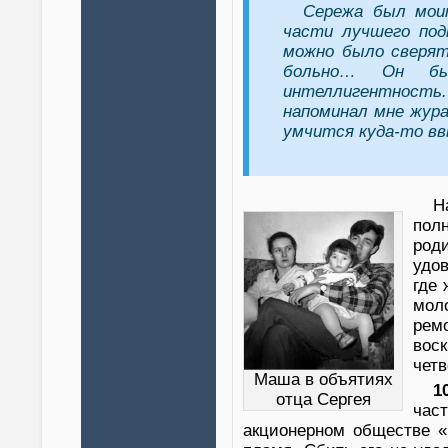
Сережа был мои
части лучшего под
можно было сверят
больно… Он бы
интеллигентность
напоминал мне жура
умчится куда-то вв
Н
пол
род
удо
где 
мол
рем
вос
четв
Маша в объятиях
1
отца Сергея
час
акционерном обществе «