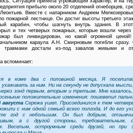
лось. Ситуация приняла угрожающий характер, и на т
едприятия прибыло около 20 отделений огнеборцев, ср
. Леонтьев. Вместе с напарником Андреем Мелкозеровы
по пожарной лестнице. Он достиг высоты третьего эта
чный карабин, чтобы шагнуть внутрь здания. В это
крыл и тех четверых пожарных, которые вошли через 
ожар был ликвидирован, но какой огромной ценой!
начальником караула А.Н. Смирновым погибли сразу. 
 травмами достали из-под завалов живыми и от
а вспоминает:
ся в коме два с половиной месяца. Я поселила
 ухаживать за ним. Ни на секунду не допускала мысли
через зонд первым, вторым и третьим. Мне казалось
сенькие положительные изменения: пошевелил пальч
3 августа
Сережа ушел. Присоединился к тем четве
ожили с ним одной семьей всего полгода. И до его ух
те год с небольшим. Он был добрым, отзывчи
ливым, а с другой стороны, требовательным, о
ым. Веселым, остроумным среди друзей, но при 
 выросла и Маша.