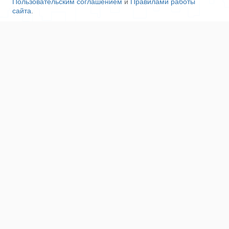
Пользовательским соглашением
и
Правилами работы
сайта
.
Ещё
Напишите нам
Сотрудничество
Контакты
Полезные ссылки
Наша команда
Пользовательское соглашение
Соглашение об ОПД
Правила сайта
Политика конфиденциальности
Реклама на сайте
Поддержка проекта
О нас