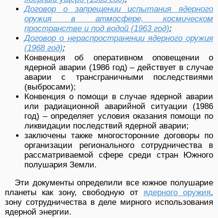
Договор о запрещении испытания ядерного
оружия в атмосфере, космическом
пространстве и под водой (1963 год)
;
Договор о нераспространении ядерного оружия
(1968 год)
;
Конвенция об оперативном оповещении о
ядерной аварии (1986 год) – действует в случае
аварии с трансграничными последствиями
(выбросами);
Конвенция о помощи в случае ядерной аварии
или радиационной аварийной ситуации (1986
год) – определяет условия оказания помощи по
ликвидации последствий ядерной аварии;
заключены также многосторонние договоры по
организации регионального сотрудничества в
рассматриваемой сфере среди стран Южного
полушария Земли.
Эти документы определили все южное полушарие
планеты как зону, свободную от
ядерного оружия
,
зону сотрудничества в деле мирного использования
ядерной энергии.