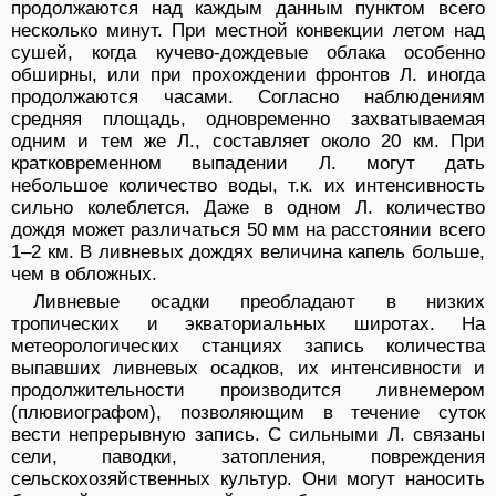
продолжаются над каждым данным пунктом всего
несколько минут. При местной конвекции летом над
сушей, когда кучево-дождевые облака особенно
обширны, или при прохождении фронтов Л. иногда
продолжаются часами. Согласно наблюдениям
средняя площадь, одновременно захватываемая
одним и тем же Л., составляет около 20 км. При
кратковременном выпадении Л. могут дать
небольшое количество воды, т.к. их интенсивность
сильно колеблется. Даже в одном Л. количество
дождя может различаться 50 мм на расстоянии всего
1–2 км. В ливневых дождях величина капель больше,
чем в обложных.
Ливневые осадки преобладают в низких
тропических и экваториальных широтах. На
метеорологических станциях запись количества
выпавших ливневых осадков, их интенсивности и
продолжительности производится ливнемером
(плювиографом), позволяющим в течение суток
вести непрерывную запись. С сильными Л. связаны
сели, паводки, затопления, повреждения
сельскохозяйственных культур. Они могут наносить