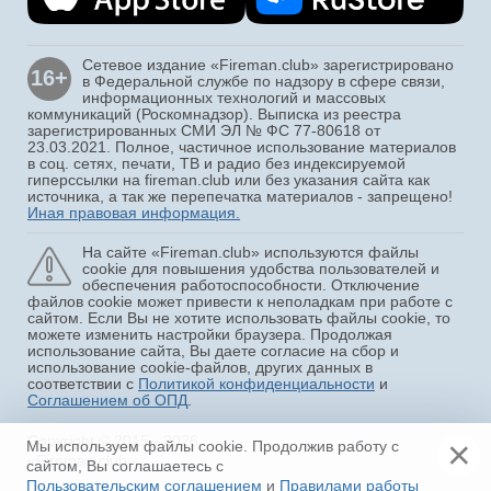
Сетевое издание «Fireman.club» зарегистрировано
16+
в Федеральной службе по надзору в сфере связи,
информационных технологий и массовых
коммуникаций (Роскомнадзор). Выписка из реестра
зарегистрированных СМИ ЭЛ № ФС 77-80618 от
23.03.2021. Полное, частичное использование материалов
в соц. сетях, печати, ТВ и радио без индексируемой
гиперссылки на fireman.club или без указания сайта как
источника, а так же перепечатка материалов - запрещено!
Иная правовая информация.
На сайте «Fireman.club» используются файлы
cookie для повышения удобства пользователей и
обеспечения работоспособности. Отключение
файлов cookie может привести к неполадкам при работе с
сайтом. Если Вы не хотите использовать файлы cookie, то
можете изменить настройки браузера. Продолжая
использование сайта, Вы даете согласие на сбор и
использование cookie-файлов, других данных в
соответствии с
Политикой конфиденциальности
и
Соглашением об ОПД
.
Copyright © 2015 - 2026
×
Мы используем файлы cookie. Продолжив работу с
«Fireman.club»
сайтом, Вы соглашаетесь с
Пользовательским соглашением
и
Правилами работы