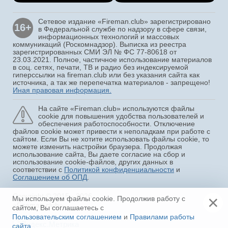
Сетевое издание «Fireman.club» зарегистрировано
16+
в Федеральной службе по надзору в сфере связи,
информационных технологий и массовых
коммуникаций (Роскомнадзор). Выписка из реестра
зарегистрированных СМИ ЭЛ № ФС 77-80618 от
23.03.2021. Полное, частичное использование материалов
в соц. сетях, печати, ТВ и радио без индексируемой
гиперссылки на fireman.club или без указания сайта как
источника, а так же перепечатка материалов - запрещено!
Иная правовая информация.
На сайте «Fireman.club» используются файлы
cookie для повышения удобства пользователей и
обеспечения работоспособности. Отключение
файлов cookie может привести к неполадкам при работе с
сайтом. Если Вы не хотите использовать файлы cookie, то
можете изменить настройки браузера. Продолжая
использование сайта, Вы даете согласие на сбор и
использование cookie-файлов, других данных в
соответствии с
Политикой конфиденциальности
и
Соглашением об ОПД
.
Copyright © 2015 - 2026
×
Мы используем файлы cookie. Продолжив работу с
«Fireman.club»
сайтом, Вы соглашаетесь с
Пользовательским соглашением
и
Правилами работы
сайта
.
Ещё