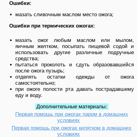
Ошибки:
мазать сливочным маслом место ожога;
Ошибки при термических ожогах:
мазать ожог любым маслом или мылом,
яичным желтком, посыпать пищевой содой и
использовать другие различные подручные
средства;
пытаться проколоть и сдуть образовавшийся
после ожога пузырь;
отделять остатки одежды от ожога
самостоятельно;
при ожоге полости рта давать пострадавшему
еду и воду.
Дополнительные материалы:
Первая помощь при ожогах паром в домашних
условиях
Первая помощь при ожогах кипятком в домашних
условиях