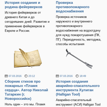
История создания и
Проверка
родина фейерверков
противопожарного
водоснабжения
История фейерверков от
Проверка источников
древнего Китая и до
наружного и внутреннего
сегодняшних дней. Развитие и
противопожарного
применение фейерверков в
водоснабжения на водоотдачу
Европе и России.
для нужд пожаротушения (ПК,
ПГ). Периодичность, методика,
способы испытания
07.03.2016
23:12
07.03.2016
18:49
Сборник стихов про
История создания
пожарных «Пламя
аварийно-спасательного
сердца». Автор Николай
инструмента Хулиган
Татаркин (г.
(Halligan Tool)
Новороссийск)
Аварийно-спасательный
Ноль один – это мы. Пламя
инструмент (АСИ) Halligan Tool