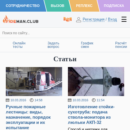
СОТРУДНИЧЕСТВО
ВЫЗОВ
РЕПЛЕКС
ПОДПИСКА
Регистрация
/
Вход
Онлайн
Задать
График
Расчёт
тесты
вопрос
смен
пенсии
Статьи
10.03.2016
14:58
10.03.2016
11:54
Ручные пожарные
Изготовление стойки-
лестницы: виды,
сухотруба: подача
назначение, порядок
ствола-монитора из
эксплуатации и их
люльки АКП-32
испытание
Способ и чертежи для