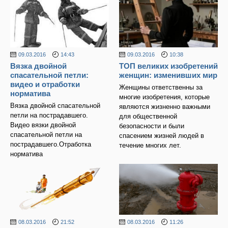
09.03.2016
14:43
09.03.2016
10:38
Вязка двойной
ТОП великих изобретений
спасательной петли:
женщин: изменивших мир
видео и отработки
Женщины ответственны за
норматива
многие изобретения, которые
Вязка двойной спасательной
являются жизненно важными
петли на пострадавшего.
для общественной
Видео вязки двойной
безопасности и были
спасательной петли на
спасением жизней людей в
пострадавшего.Отработка
течение многих лет.
норматива
08.03.2016
21:52
08.03.2016
11:26