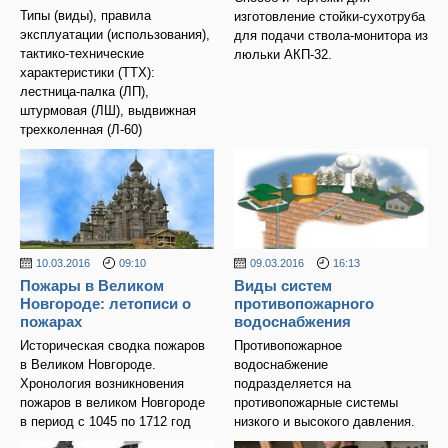
Типы (виды), правила
изготовление стойки-сухотруба
эксплуатации (использования),
для подачи ствола-монитора из
тактико-технические
люльки АКП-32.
характеристики (ТТХ):
лестница-палка (ЛП),
штурмовая (ЛШ), выдвижная
трехколенная (Л-60)
10.03.2016
09:10
09.03.2016
16:13
Пожары в Великом
Виды систем
Новгороде: летописи о
противопожарного
пожарах
водоснабжения
Историческая сводка пожаров
Противопожарное
в Великом Новгороде.
водоснабжение
Хронология возникновения
подразделяется на
пожаров в великом Новгороде
противопожарные системы
в период с 1045 по 1712 год
низкого и высокого давления.