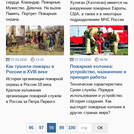
сердца. Командир. Пожарные.
Хулиган (Хэллиган) имеется на
Мужество. Девочка. На вызов.
вооружении пожарных Европы,
Память. Портрет. Пожарная
США, а также и в некоторых
охрана.
подразделениях МЧС России
07.03.2016
13:10
07.03.2016
08:56
Как тушили пожары в
Пожарная колонка:
России в XVIII веке
устройство, назначение и
принцип работы
История организации пожарной
Технические характеристики.
охраны в России 18 века.
Сроки службы. Порядок
Краткое изложения
использования и устройство.
организации пожарной служби
История создания. Как
в России за Петра Первого
выглядят пожарные колонки в
других странах мира?
96
97
98
99
100
ОК