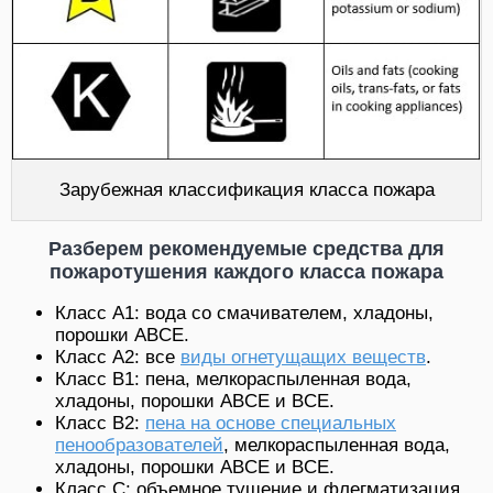
Зарубежная классификация класса пожара
Разберем рекомендуемые средства для
пожаротушения каждого класса пожара
Класс A1: вода со смачивателем, хладоны,
порошки ABCE.
Класс A2: все
виды огнетущащих веществ
.
Класс B1: пена, мелкораспыленная вода,
хладоны, порошки ABCE и BCE.
Класс B2:
пена на основе специальных
пенообразователей
, мелкораспыленная вода,
хладоны, порошки ABCE и BCE.
Класс C: объемное тушение и флегматизация