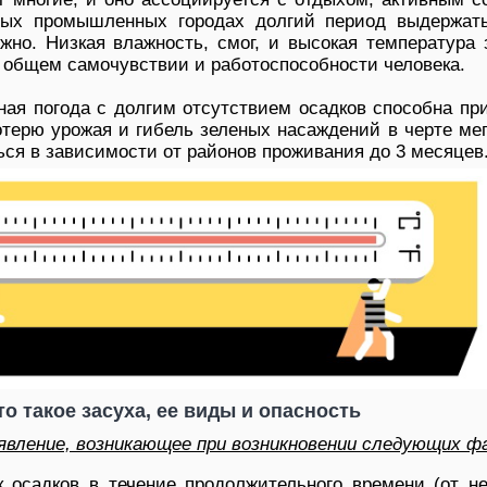
пных промышленных городах долгий период выдержат
жно. Низкая влажность, смог, и высокая температура
а общем самочувствии и работоспособности человека.
сная погода с долгим отсутствием осадков способна пр
потерю урожая и гибель зеленых насаждений в черте ме
ься в зависимости от районов проживания до 3 месяцев
то такое засуха, ее виды и опасность
 явление, возникающее при возникновении следующих ф
 осадков в течение продолжительного времени (от не