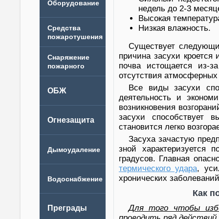
недель до 2-3 месяц
Высокая температур
Низкая влажность.
Существует следующи
причина засухи кроется 
почва истощается из-за
отсутствия атмосферных 
Все виды засухи спо
деятельность и экономи
возникновения возгоран
засухи способствует в
становится легко возгор
Засуха зачастую предп
зной характеризуется 
градусов. Главная опасн
термического удара
, ус
хронических заболеваний
Как п
Для того чтобы изб
проводить ряд действий