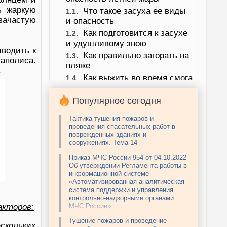
ь жаркую
Что такое засуха ее виды
1.1.
 зачастую
и опасность
Как подготовится к засухе
1.2.
и удушливому зною
иводить к
Как правильно загорать на
1.3.
гаполиса.
пляже
.
Как выжить во время смога
1.4.
в условиях смога и жары
Как действовать во время
Популярное сегодня
1.5.
засухи и сильной жары
Тактика тушения пожаров и
проведения спасательных работ в
поврежденных зданиях и
сооружениях. Тема 14
Приказ МЧС России 954 от 04.10.2022
Об утверждении Регламента работы в
информационной системе
«Автоматизированная аналитическая
система поддержки и управления
контрольно-надзорными органами
акторов:
МЧС России»
Тушение пожаров и проведение
скольких