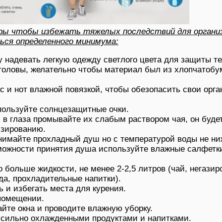
ары чтобы избежать тяжелых последствий для органи
ься определенного минимума:
 надевать легкую одежду светлого цвета для защиты те
головы, желательно чтобы материал был из хлопчатоб
с и нот влажной повязкой, чтобы обезопасить свои орга
пользуйте солнцезащитные очки.
в глаза промывайте их слабым раствором чая, он буде
изированию.
нимайте прохладный душ но с температурой воды не ни
зможности принятия душа используйте влажные салфетк
 больше жидкости, не менее 2-2,5 литров (чай, негазир
да, прохладительные напитки).
ь и избегать места для курения.
помещении.
йте окна и проводите влажную уборку.
 сильно охлажденными продуктами и напитками.