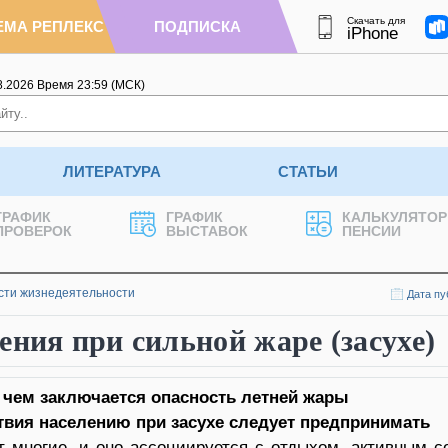
Скачать для
ЕМА РЕПЛЕКС
ПОДПИСКА
iPhone
8.2026
Время
23
:
59
(МСК)
ЛИТЕРАТУРА
СТАТЬИ
ГРАФИК
ГРАФИК
КАЛЬКУЛЯТОР
ПРОВЕРОК
ВЫСТАВОК
ПЕНСИИ
сти жизнедеятельности
Дата пу
ения при сильной жаре (засухе)
 чем заключается опасность летней жары
твия населению при засухе следует предпринимать
т многие, и оно ассоциируется с отдыхом, активным с