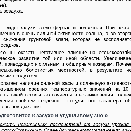
ев).
а воздуха.
е виды засухи: атмосферная и почвенная. При перво
именно в очень сильной активности солнца, а во втор
 снижения грунтовой влаги, которая не восполняет
осадков.
собны оказать негативное влияние на сельскохозяй
ческое развитие той или иной области. Увеличивае
ий, приводящих к сильным и обширным пожарам. Почве
ысыханию болотистых местностей, в результате ч
аемым продуктом.
олагает наличие сильной жары и солнечную активност
повышением средних температурных значений на 10
ость такой погоды заключается в возникновении солне
иления проблем сердечно – сосудистого характера, об
 органов дыхания.
одготовится к засухе и удушливому зною
ежать негативных последствий от засухи урожая
, способствующих более длительному увлажнению гру