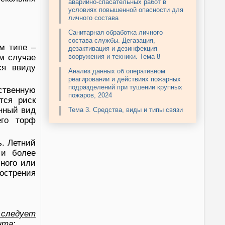
аварийно-спасательных работ в
условиях повышенной опасности для
личного состава
Санитарная обработка личного
состава службы. Дегазация,
м типе –
дезактивация и дезинфекция
ом случае
вооружения и техники. Тема 8
ся ввиду
Анализ данных об оперативном
реагировании и действиях пожарных
подразделений при тушении крупных
ственную
пожаров, 2024
тся риск
нный вид
Тема 3. Средства, виды и типы связи
его торф
ь. Летний
 и более
чного или
острения
 следует
нта: