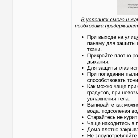
В условиях смога и ж
необходима придерживат
При выходе на улицу
панаму для защиты 
ткани.
Прикройте плотно ро
дыхания.
Для защиты глаз ис
При попадании пыли 
способствовать тон
Как можно чаще при
градусов, при нево
увлажнения тела.
Выпивайте как можно
вода, подсоленая во
Старайтесь не курит
Чаще находитесь в 
Дома плотно закрыва
Не злоупотребляйте