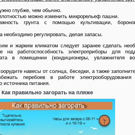
ужно глубже, чем обычно.
 плотностью можно изменить микрорельеф пашни.
ажность грунта с помощью культивации, бороно
а необходимо регулировать, делая запасы.
хим и жарким климатом следует заранее сделать нео
те на работоспособность электроприборы для под
мата в помещении (кондиционеры, увлажнителя в
соорудите навесы от солнца, беседки, а также заполнит
бежать перебоев в работе электрооборудования
о источника питания.
Как правильно загорать на пляже