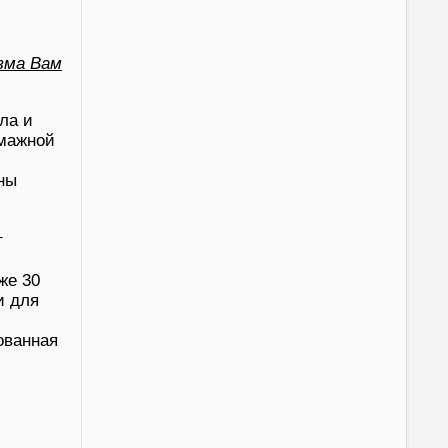
зма Вам
ла и
умажной
ны
т
же 30
и для
ованная