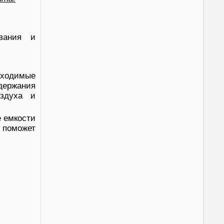
вания и
бходимые
держания
оздуха и
е емкости
 поможет