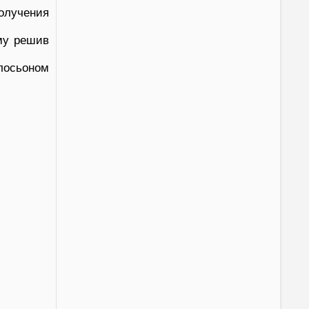
олучения
му решив
лосьоном