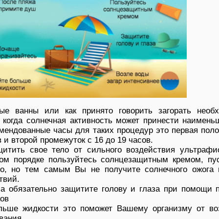
ые ванны или как принято говорить загорать необ
 когда солнечная активность может принести наимень
омендованные часы для таких процедур это первая пол
в и второй промежуток с 16 до 19 часов.
щитить свое тело от сильного воздействия ультрафи
ом порядке пользуйтесь солнцезащитным кремом, пус
ро, но тем самым Вы не получите солнечного ожога 
твий.
а обязательно защитите голову и глаза при помощи 
ов
льше жидкости это поможет Вашему организму от во
вания