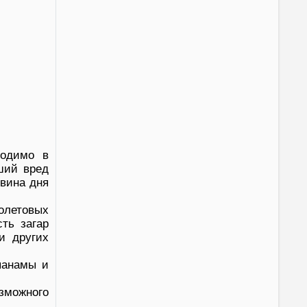
ходимо в
ший вред
овина дня
олетовых
ть загар
и других
панамы и
зможного