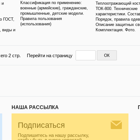
Классификация по применению:
 и
Теплоотражающий кос
военные (армейские), гражданские,
ТОК-800. Технические
промышленные, детские модели.
характеристики. Соста
Правила пользования
о ГОСТ,
Порядок, правила одев
(использования)
Описание защитных св
, виды и
Комплектация. Фото.
его 2 стр.
Перейти на страницу
ОК
НАША РАССЫЛКА
Подписаться
Подпишитесь на нашу рассылку,
чтобы быть в курсе новостей