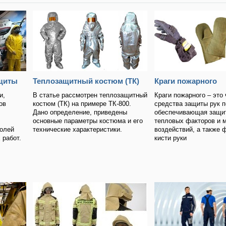
щиты
Теплозащитный костюм (ТК)
Краги пожарного
и,
В статье рассмотрен теплозащитный
Краги пожарного – это 
ов
костюм (ТК) на примере ТК-800.
средства защиты рук п
Дано определение, приведены
обеспечивающая защит
основные параметры костюма и его
тепловых факторов и 
золей
технические характеристики.
воздействий, а также 
 работ.
кисти руки