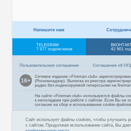
Напишите нам
Сотруднич
TELEGRAM
ВКОНТАК
7 577
подписчиков
42 901
по
Пользовательское соглашение
Соглашение об ОП
Сетевое издание «Fireman.club» зарегистриров
16+
(Роскомнадзор). Выписка из реестра зарегистрир
радио без индексируемой гиперссылки на fireman
На сайте «Fireman.club» используются файлы co
к неполадкам при работе с сайтом. Если Вы не х
согласие на сбор и использование cookie-файлов
Copyright © 2015 - 2026
Сайт использует файлы cookies, чтобы улучшить р
«Fireman.club»
с сайтом. Продолжая использование сайта, Вы дает
конфиденциальности
.