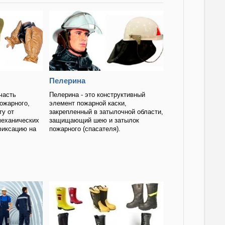
Пелерина
часть
Пелерина - это конструктивный
ожарного,
элемент пожарной каски,
у от
закрепленный в затылочной области,
механических
защищающий шею и затылок
фиксацию на
пожарного (спасателя).