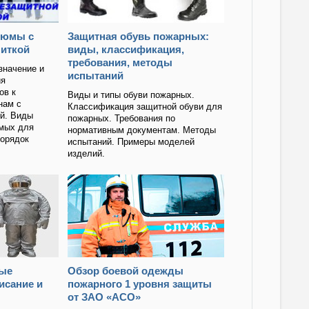
тюмы с
Защитная обувь пожарных:
питкой
виды, классификация,
требования, методы
значение и
испытаний
ия
ов к
Виды и типы обуви пожарных.
нам с
Классификация защитной обуви для
ой. Виды
пожарных. Требования по
мых для
нормативным документам. Методы
Порядок
испытаний. Примеры моделей
изделий.
ые
Обзор боевой одежды
исание и
пожарного 1 уровня защиты
от ЗАО «АСО»