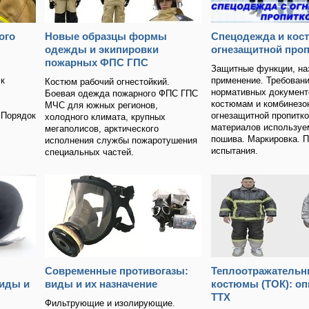
ого
Новые образцы формы
Спецодежда и кос
одежды и экипировки
огнезащитной про
пожарных ФПС ГПС
Защитные функции, на
к
применение. Требован
Костюм рабочий огнестойкий.
нормативных документ
Боевая одежда пожарного ФПС ГПС
костюмам и комбинезо
МЧС для южных регионов,
 Порядок
огнезащитной пропитк
холодного климата, крупных
материалов используе
мегаполисов, арктического
пошива. Маркировка. 
исполнения службы пожаротушения
испытания.
специальных частей.
Современные противогазы:
Теплоотражательн
иды и
виды и их назначение
костюмы (ТОК): оп
ТТХ
Фильтрующие и изолирующие.