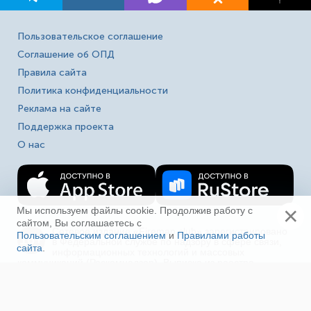
Пользовательское соглашение
Соглашение об ОПД
Правила сайта
Политика конфиденциальности
Реклама на сайте
Поддержка проекта
О нас
×
Мы используем файлы cookie. Продолжив работу с
сайтом, Вы соглашаетесь с
Сетевое издание «Fireman.club» зарегистрировано
Пользовательским соглашением
и
Правилами работы
16+
в Федеральной службе по надзору в сфере связи,
сайта
.
Ещё
информационных технологий и массовых
коммуникаций (Роскомнадзор). Выписка из реестра
зарегистрированных СМИ ЭЛ № ФС 77-80618 от
23.03.2021. Полное, частичное использование материалов
в соц. сетях, печати, ТВ и радио без индексируемой
гиперссылки на fireman.club или без указания сайта как