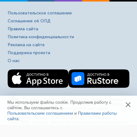
Пользовательское соглашение
Соглашение об ОПД
Правила сайта
Политика конфиденциальности
Реклама на сайте
Поддержка проекта
О нас
Сетевое издание «Fireman.club» зарегистрировано
×
16+
Мы используем файлы cookie. Продолжив работу с
в Федеральной службе по надзору в сфере связи,
сайтом, Вы соглашаетесь с
информационных технологий и массовых
коммуникаций (Роскомнадзор). Выписка из реестра
Пользовательским соглашением
и
Правилами работы
зарегистрированных СМИ ЭЛ № ФС 77-80618 от
сайта
.
Ещё
23.03.2021. Полное, частичное использование материалов
в соц. сетях, печати, ТВ и радио без индексируемой
гиперссылки на fireman.club или без указания сайта как
источника, а так же перепечатка материалов - запрещено!