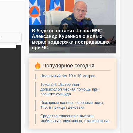
В беде не оставят: Глава МЧС
Александр Куренков о новых
!
мерах поддержки пострадавших
при ЧС
Популярное сегодня
Челночный бег 10 х 10 метров
Тема 2.4. Экстренная
допсихологическая помощь при
попытке суицида
Пожарные насосы: основные виды,
ТТХ и принцип действия
Средства спасения с высоты:
мобильные, спусковые, стационарные