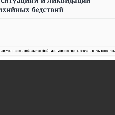
ситуациям и ликвидации
тихийных бедствий
 документа не отобразился, файл доступен по кнопке скачать внизу страницы