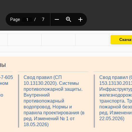
Скача
лы
-7-605
Свод правил (СП
Свод правил 
рном
10.13130.2020). Системы
153.13130.2013
противопожарной защиты.
Инфраструкту
по
Внутренний
железнодорож
противопожарный
транспорта. Т
водопровод. Нормы и
пожарной безо
правила проектирования (в
ред. Изменени
ред. Изменений № 1 от
22.05.2026)
18.05.2026)