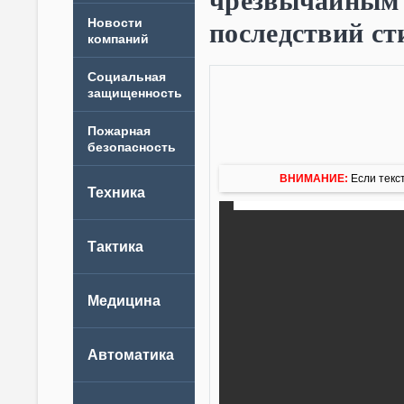
чрезвычайным 
Новости
последствий с
компаний
ВНИМАНИЕ:
Если текст