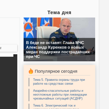
Тема дня
В беде не оставят: Глава МЧС
Александр Куренков о новых
!
мерах поддержки пострадавших
при ЧС
Популярное сегодня
Тема 5. Правила охраны труда при
работе на средствах связи
Аварийно-спасательные работы и
неотложные работы при ликвидации
чрезвычайных ситуаций (АСДНР)
Тема 6. Электрический ток и