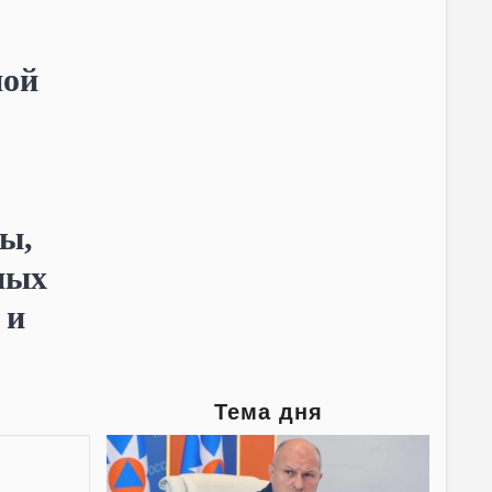
ной
ны,
ных
 и
Тема дня