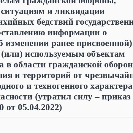
делам гражданской обороны,
ситуациям и ликвидации
ихийных бедствий государствен
доставлению информации о
б изменении ранее присвоенной)
 (или) используемым объектам
а в области гражданской оборо
ния и территорий от чрезвычай
дного и техногенного характера
асности (утратил силу – приказ
 от 05.04.2022)