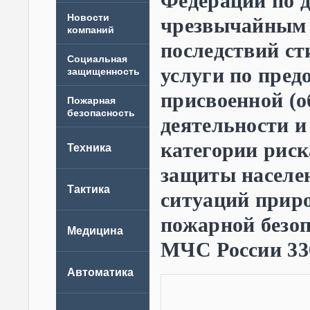
Федерации по 
Новости
чрезвычайным 
компаний
последствий ст
услуги по пре
присвоенной (о
деятельности и
категории риск
защиты населе
ситуаций приро
пожарной безоп
МЧС России 330