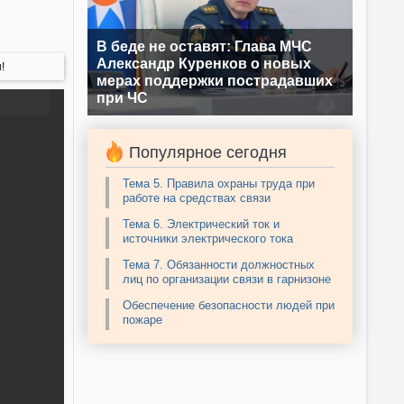
В беде не оставят: Глава МЧС
Александр Куренков о новых
!
мерах поддержки пострадавших
при ЧС
Популярное сегодня
Тема 5. Правила охраны труда при
работе на средствах связи
Тема 6. Электрический ток и
источники электрического тока
Тема 7. Обязанности должностных
лиц по организации связи в гарнизоне
Обеспечение безопасности людей при
пожаре