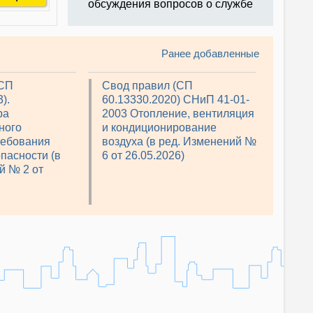
обсуждения вопросов о службе
Ранее добавленные
(СП
Свод правил (СП
).
60.13330.2020) СНиП 41-01-
ра
2003 Отопление, вентиляция
ного
и кондиционирование
ребования
воздуха (в ред. Изменений №
пасности (в
6 от 26.05.2026)
й № 2 от