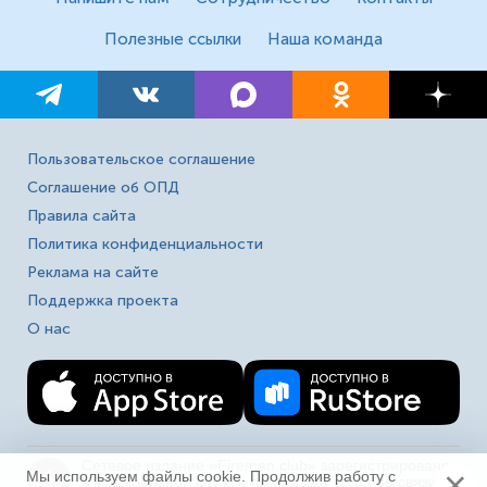
Полезные ссылки
Наша команда
Пользовательское соглашение
Соглашение об ОПД
Правила сайта
Политика конфиденциальности
Реклама на сайте
Поддержка проекта
О нас
Сетевое издание «Fireman.club» зарегистрировано
×
16+
Мы используем файлы cookie. Продолжив работу с
в Федеральной службе по надзору в сфере связи,