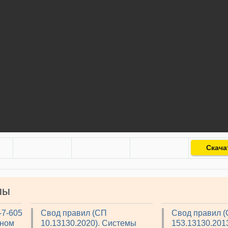
Скача
лы
-7-605
Свод правил (СП
Свод правил 
рном
10.13130.2020). Системы
153.13130.2013