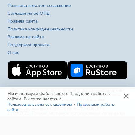
Пользовательское соглашение
Соглашение об ОПД
Правила сайта
Политика конфиденциальности
Реклама на сайте
Поддержка проекта
О нас
Сетевое издание «Fireman.club» зарегистрировано
×
16+
Мы используем файлы cookie. Продолжив работу с
в Федеральной службе по надзору в сфере связи,
сайтом, Вы соглашаетесь с
информационных технологий и массовых
коммуникаций (Роскомнадзор). Выписка из реестра
Пользовательским соглашением
и
Правилами работы
зарегистрированных СМИ ЭЛ № ФС 77-80618 от
сайта
.
Ещё
23.03.2021. Полное, частичное использование материалов
в соц. сетях, печати, ТВ и радио без индексируемой
гиперссылки на fireman.club или без указания сайта как
источника, а так же перепечатка материалов - запрещено!
Иная правовая информация.