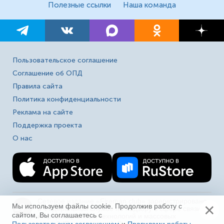
Полезные ссылки
Наша команда
Пользовательское соглашение
Соглашение об ОПД
Правила сайта
Политика конфиденциальности
Реклама на сайте
Поддержка проекта
О нас
Сетевое издание «Fireman.club» зарегистрировано
×
16+
Мы используем файлы cookie. Продолжив работу с
в Федеральной службе по надзору в сфере связи,
сайтом, Вы соглашаетесь с
информационных технологий и массовых
коммуникаций (Роскомнадзор). Выписка из реестра