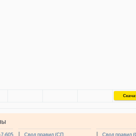
Скача
лы
-7-605
Свод правил (СП
Свод правил 