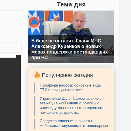
Тема дня
В беде не оставят: Глава МЧС
Александр Куренков о новых
!
мерах поддержки пострадавших
при ЧС
Популярное сегодня
Пожарные насосы: основные виды,
ТТХ и принцип действия
Упражнение 2.3.5. Самоспасание с
этажа учебной башни с помощью
индивидуального канатно-спускного
пожарного устройства
Средства спасения с высоты:
мобильные, спусковые, стационарные