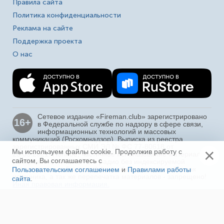
Правила сайта
Политика конфиденциальности
Реклама на сайте
Поддержка проекта
О нас
Сетевое издание «Fireman.club» зарегистрировано
16+
в Федеральной службе по надзору в сфере связи,
информационных технологий и массовых
коммуникаций (Роскомнадзор). Выписка из реестра
зарегистрированных СМИ ЭЛ № ФС 77-80618 от
×
Мы используем файлы cookie. Продолжив работу с
23.03.2021. Полное, частичное использование материалов
сайтом, Вы соглашаетесь с
в соц. сетях, печати, ТВ и радио без индексируемой
гиперссылки на fireman.club или без указания сайта как
Пользовательским соглашением
и
Правилами работы
источника, а так же перепечатка материалов - запрещено!
сайта
.
Ещё
Иная правовая информация.
На сайте «Fireman.club» используются файлы
cookie для повышения удобства пользователей и
обеспечения работоспособности. Отключение