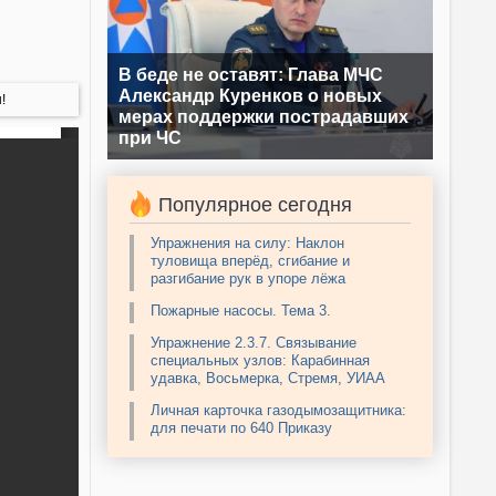
В беде не оставят: Глава МЧС
Александр Куренков о новых
!
мерах поддержки пострадавших
при ЧС
Популярное сегодня
Упражнения на силу: Наклон
туловища вперёд, сгибание и
разгибание рук в упоре лёжа
Пожарные насосы. Тема 3.
Упражнение 2.3.7. Связывание
специальных узлов: Карабинная
удавка, Восьмерка, Стремя, УИАА
Личная карточка газодымозащитника:
для печати по 640 Приказу