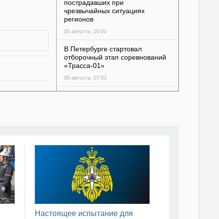
пострадавших при
чрезвычайных ситуациях
регионов
05 августа, 10:00
В Петербурге стартовал
отборочный этап соревнований
«Трасса-01»
05 августа, 07:03
В Саранске дан старт
Чемпионату и Первенству МЧС
России по пожарно-
спасательному спорту на приз
главы Республики Мордовия
04 августа, 18:01
Сборная команда
Всероссийской федерации
зимнего плавания участвует в
Кубке мира по зимнему
плаванию
04 августа, 16:04
Настоящее испытание для