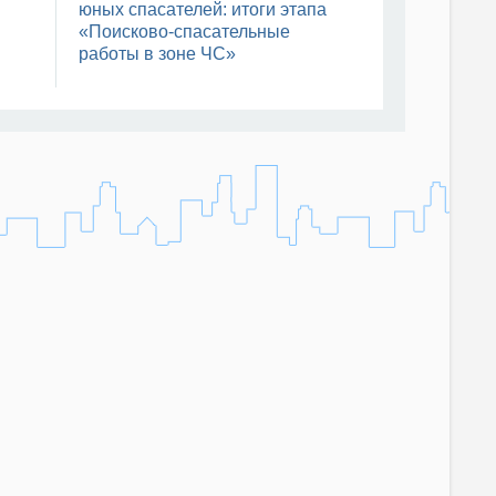
Сотрудники МЧС России на СВО
юных спасателей: итоги этапа
наделены статусом ветеранов
«Поисково-спасательные
боевых действий
работы в зоне ЧС»
04 августа, 15:31
Мордовия получила новую
спецтехнику
04 августа, 15:24
Опрос по знаниям и навыкам
окaзания первой помощи
04 августа, 14:16
Международные сборы
спасателей стартовали в
Северной Осетии
04 августа, 13:30
«Атмосфера» с пожарными
знаниями от МЧС России
04 августа, 11:51
Третий день Всероссийских
горноспасательных