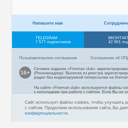
Напишите нам
Сотруднич
TELEGRAM
ВКОНТАК
7 577
подписчиков
42 901
по
Пользовательское соглашение
Соглашение об ОП
Сетевое издание «Fireman.club» зарегистриров
16+
(Роскомнадзор). Выписка из реестра зарегистрир
радио без индексируемой гиперссылки на fireman
На сайте «Fireman.club» используются файлы co
к неполадкам при работе с сайтом. Если Вы не х
согласие на сбор и использование cookie-файлов
Сайт использует файлы cookies, чтобы улучшить р
с сайтом. Продолжая использование сайта, Вы дает
Copyright © 2015 - 2026
конфиденциальности
.
«Fireman.club»