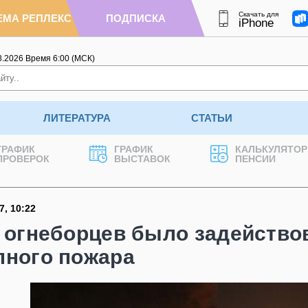
Скачать для
ЕМА РЕПЛЕКС
ПОДПИСКА
iPhone
8.2026
Время
6
:
00
(МСК)
ЛИТЕРАТУРА
СТАТЬИ
ГРАФИК
ГРАФИК
КАЛЬКУЛЯТОР
ПРОВЕРОК
ВЫСТАВОК
ПЕНСИИ
7
,
10:22
0 огнеборцев было задейство
пного пожара