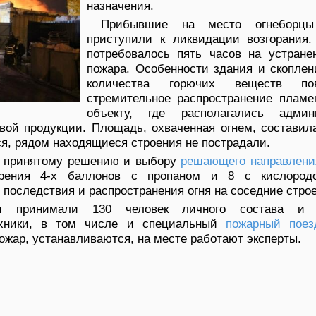
назначения.
Прибывшие на место огнеборц
приступили к ликвидации возгорания.
потребовалось пять часов на устране
пожара. Особенности здания и скопле
количества горючих веществ по
стремительное распространение пламе
объекту, где располагались админ
вой продукции. Площадь, охваченная огнем, составила
я, рядом находящиеся строения не пострадали.
о принятому решению и выбору
решающего направлени
рения 4-х баллонов с пропаном и 8 с кислород
последствия и распространения огня на соседние стро
и принимали 130 человек личного состава и
ехники, в том числе и специальный
пожарный поез
ожар, устанавливаются, на месте работают эксперты.