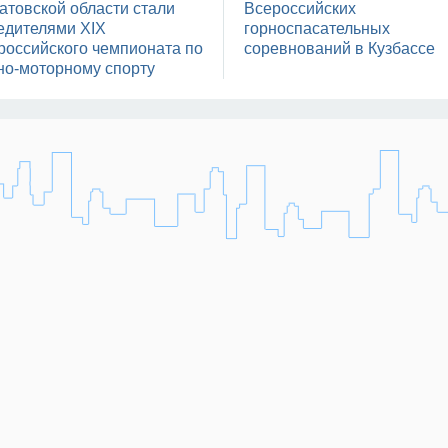
атовской области стали
Всероссийских
едителями XIX
горноспасательных
российского чемпионата по
соревнований в Кузбассе
но-моторному спорту