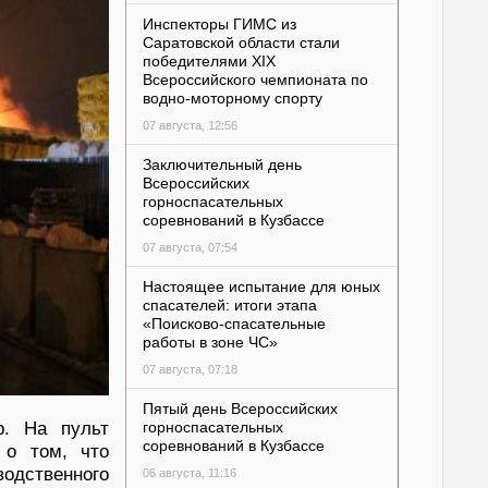
Инспекторы ГИМС из
Саратовской области стали
победителями XIX
Всероссийского чемпионата по
водно-моторному спорту
07 августа, 12:56
Заключительный день
Всероссийских
горноспасательных
соревнований в Кузбассе
07 августа, 07:54
Настоящее испытание для юных
спасателей: итоги этапа
«Поисково-спасательные
работы в зоне ЧС»
07 августа, 07:18
Пятый день Всероссийских
р. На пульт
горноспасательных
соревнований в Кузбассе
 о том, что
одственного
06 августа, 11:16