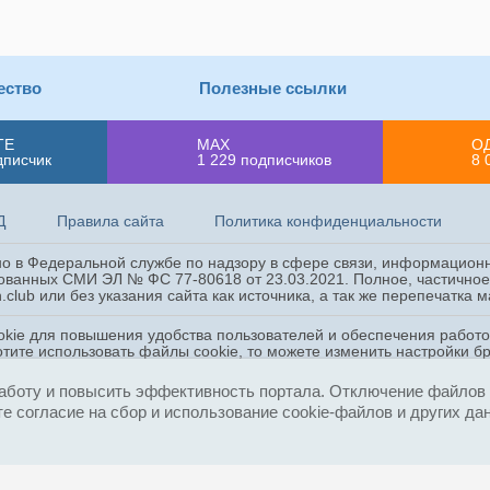
ество
Полезные ссылки
ТЕ
MAX
О
дписчик
1 229
подписчиков
8 
Д
Правила сайта
Политика конфиденциальности
ано в Федеральной службе по надзору в сфере связи, информацион
ованных СМИ ЭЛ № ФС 77-80618 от 23.03.2021. Полное, частичное 
.club или без указания сайта как источника, а так же перепечатка
okie для повышения удобства пользователей и обеспечения работ
отите использовать файлы cookie, то можете изменить настройки б
, других данных в соответствии с
Политикой конфиденциальности
аботу и повысить эффективность портала. Отключение файлов c
е согласие на сбор и использование cookie-файлов и других да