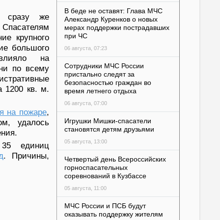
В беде не оставят: Глава МЧС
ы сразу же
Александр Куренков о новых
 Спасателям
мерах поддержки пострадавших
при ЧС
ние крупного
ние большого
06 августа, 07:23
влияло на
Сотрудники МЧС России
ни по всему
пристально следят за
истративные
безопасностью граждан во
 1200 кв. м.
время летнего отдыха
06 августа, 07:00
я на пожаре
,
Игрушки Мишки-спасатели
ом, удалось
становятся детям друзьями
ения.
05 августа, 13:00
 35 единиц
д
. Причины,
Четвертый день Всероссийских
горноспасательных
соревнований в Кузбассе
05 августа, 11:00
МЧС России и ПСБ будут
оказывать поддержку жителям