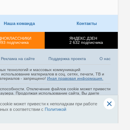
соревнований в Кузбассе
04 августа, 10:31
Навыки оперативного
Наша команда
Контакты
реагирования с воздуха на ЧС
проработали спасатели Центра
«Лидер» МЧС России
ДНОКЛАССНИКИ
ЯНДЕКС.ДЗЕН
093
подписчика
2 632
подписчика
03 августа, 15:10
В Самарской области стартовал
Реклама на сайте
Поддержка проекта
О нас
XIX Всероссийский Чемпионат
по водно-моторным
соревнованиям среди команд
ных технологий и массовых коммуникаций
использование материалов в соц. сетях, печати, ТВ и
ГИМС МЧС России
 материалов - запрещено!
Иная правовая информация.
03 августа, 14:32
оспособности. Отключение файлов cookie может привести
Второй день Всероссийских
раузера. Продолжая использование сайта, Вы даете
горноспасательных
и
Соглашением об ОПД
.
×
соревнований в Кузбассe
ookie может привести к неполадкам при работе
нных в соответствии с
Политикой
03 августа, 12:03
Александр Куренков: в
долгосрочной перспективе
главную опасность