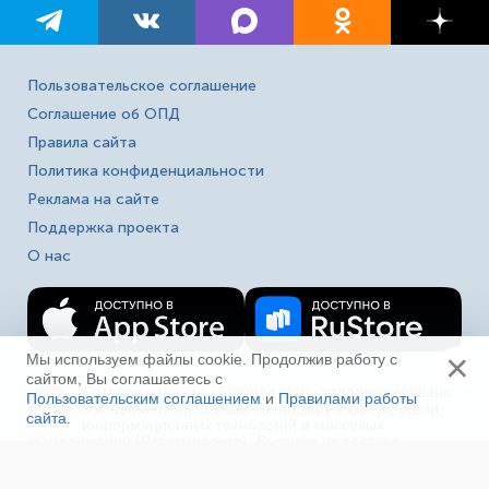
Пользовательское соглашение
Соглашение об ОПД
Правила сайта
Политика конфиденциальности
Реклама на сайте
Поддержка проекта
О нас
×
Мы используем файлы cookie. Продолжив работу с
сайтом, Вы соглашаетесь с
Сетевое издание «Fireman.club» зарегистрировано
Пользовательским соглашением
и
Правилами работы
16+
в Федеральной службе по надзору в сфере связи,
сайта
.
Ещё
информационных технологий и массовых
коммуникаций (Роскомнадзор). Выписка из реестра
зарегистрированных СМИ ЭЛ № ФС 77-80618 от
23.03.2021. Полное, частичное использование материалов