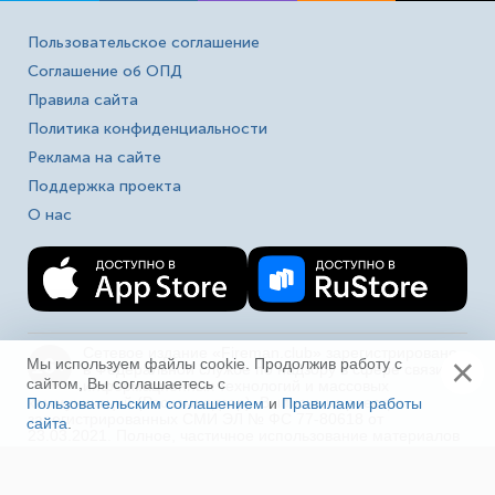
Пользовательское соглашение
Соглашение об ОПД
Правила сайта
Политика конфиденциальности
Реклама на сайте
Поддержка проекта
О нас
Сетевое издание «Fireman.club» зарегистрировано
×
16+
Мы используем файлы cookie. Продолжив работу с
в Федеральной службе по надзору в сфере связи,
сайтом, Вы соглашаетесь с
информационных технологий и массовых
коммуникаций (Роскомнадзор). Выписка из реестра
Пользовательским соглашением
и
Правилами работы
зарегистрированных СМИ ЭЛ № ФС 77-80618 от
сайта
.
Ещё
23.03.2021. Полное, частичное использование материалов
в соц. сетях, печати, ТВ и радио без индексируемой
гиперссылки на fireman.club или без указания сайта как
источника, а так же перепечатка материалов - запрещено!