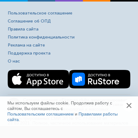
Пользовательское соглашение
Соглашение об ОПД
Правила сайта
Политика конфиденциальности
Реклама на сайте
Поддержка проекта
О нас
Сетевое издание «Fireman.club» зарегистрировано
×
16+
Мы используем файлы cookie. Продолжив работу с
в Федеральной службе по надзору в сфере связи,
сайтом, Вы соглашаетесь с
информационных технологий и массовых
коммуникаций (Роскомнадзор). Выписка из реестра
Пользовательским соглашением
и
Правилами работы
зарегистрированных СМИ ЭЛ № ФС 77-80618 от
сайта
.
Ещё
23.03.2021. Полное, частичное использование материалов
в соц. сетях, печати, ТВ и радио без индексируемой
гиперссылки на fireman.club или без указания сайта как
источника, а так же перепечатка материалов - запрещено!