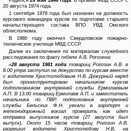
Родился
29 мая 1948 года
. В органах МВД СССР с
20 августа 1974 года.
1 сентября 1978 года был назначен на должность
курсового командира курсов по подготовке старшего
начальствующего состава ВПО УВД Омского
облисполкома.
В 1980 году окончил Свердловское пожарно-
техническое училище МВД СССР.
Далее из заключения по материалам служебного
расследования по факту гибели А.В. Рогозина:
«
28 августа 1981 года
товарищ Рогозин А.В. в
8.00 утра заступил на дежурство по курсам вместе
с водителем Христолюбовым Н.В. Дежурный наряд
был проинструктирован начальником курсов
подполковником внутренней службы Ермолаевым
А.П. В 13.00 товарищ Ермолаев А.П. и заместитель
начальника по ПВР, подполковник внутренней
службы Бельских Ф.Н. уехали в аэропорт и
железнодорожный вокзал проверить как идет
отправка выпускников курсов (27 августа был
выпуск). Около 15 часов товарищ Рогозин А.В.
разрешил водителю Христолюбову Н.В. на