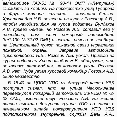
автомобиле ГАЗ-51 № 90-44 ОМП («Летучка»)
съездить за хлебом. На перекрестке улиц Гусарова
и Фрунзе машина заглохла – кончился бензин.
Христолюбов Н.В. позвонил на курсы Рогозину А.В.,
чтобы находившийся на курса водитель Булдаков
А.В. привез бензин, но Рогозин А.В. оставил его у
телефона, сам завел пожарный автомобиль
ЗиЛ-130 №72-02 ОМЦ и поехал, ничего не сообщив
на Центральный пункт пожарной связи управления
пожарной охраны. Заправив автомобиль
Христолюбова Н.В., Рогозин А.В. уехал. Приехав на
курсы водитель Христолюбов Н.В. обнаружил, что
пожарного автомобиля, на котором уехал Рогозин
А.В. нет. Куда уехал курсовой командир Рогозин А.В.
было неизвестно.
В 15.40 на ЦППС УПО из дежурной части УВД
поступил сигнал, что на улице Челюскинцев
перевернулся пожарный автомобиль ЗиЛ-130 №72-
02 ОМЦ, имеется труп Рогозина А.В. На место
аварии выехали дежурная группа УПО во главе с
начальником штаба пожаротушения УПО УВД
подполковником внутренней службы Дель А.А.,