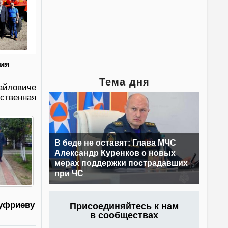
ия
Тема дня
айловиче
ественная
В беде не оставят: Глава МЧС
Александр Куренков о новых
мерах поддержки пострадавших
при ЧС
уфриеву
Присоединяйтесь к нам
в сообществах