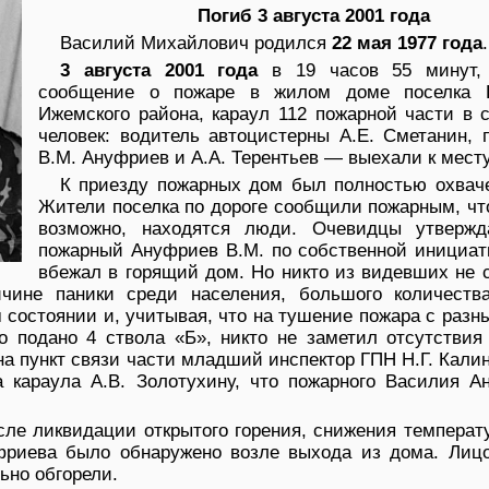
Погиб 3 августа 2001 года
Василий Михайлович родился
22 мая 1977 года
.
3 августа 2001 года
в 19 часов 55 минут,
сообщение о пожаре в жилом доме поселка 
Ижемского района, караул 112 пожарной части в 
человек: водитель автоцистерны А.Е. Сметанин, 
В.М. Ануфриев и А.А. Терентьев — выехали к мест
К приезду пожарных дом был полностью охваче
Жители поселка по дороге сообщили пожарным, чт
возможно, находятся люди. Очевидцы утвержд
пожарный Ануфриев В.М. по собственной инициат
вбежал в горящий дом. Но никто из видевших не 
чине паники среди населения, большого количеств
 состоянии и, учитывая, что на тушение пожара с разн
 подано 4 ствола «Б», никто не заметил отсутствия
 пункт связи части младший инспектор ГПН Н.Г. Кали
а караула А.В. Золотухину, что пожарного Василия А
сле ликвидации открытого горения, снижения температ
фриева было обнаружено возле выхода из дома. Лицо
ьно обгорели.