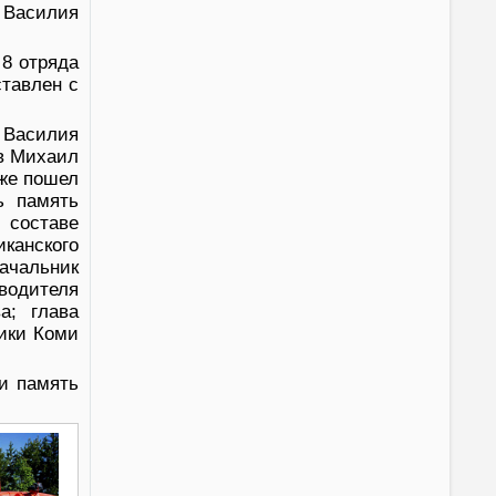
 Василия
 8 отряда
ставлен с
 Василия
в Михаил
же пошел
ь память
 составе
канского
ачальник
водителя
; глава
ики Коми
и память