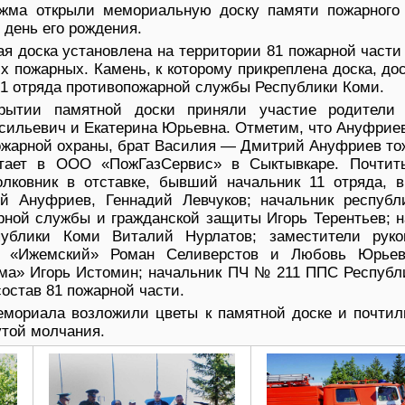
Ижма открыли мемориальную доску памяти пожарного
день его рождения.
 доска установлена на территории 81 пожарной части
 пожарных. Камень, к которому прикреплена доска, до
1 отряда противопожарной службы Республики Коми.
крытии памятной доски приняли участие родители
ильевич и Екатерина Юрьевна. Отметим, что Ануфрие
ожарной охраны, брат Василия — Дмитрий Ануфриев то
тает в ООО «ПожГазСервис» в Сыктывкаре. Почтит
лковник в отставке, бывший начальник 11 отряда, в
й Ануфриев, Геннадий Левчуков; начальник республи
рной службы и гражданской защиты Игорь Терентьев; н
ублики Коми Виталий Нурлатов; заместители руко
«Ижемский» Роман Селиверстов и Любовь Юрьева
жма» Игорь Истомин; начальник ПЧ № 211 ППС Республ
остав 81 пожарной части.
емориала возложили цветы к памятной доске и почтил
той молчания.