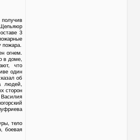
 получив
Щельяюр
составе 3
пожарные
у пожара.
н огнем.
о в доме,
ают, что
иве один
сказал об
а людей,
ых сторон
 Василия
ногорский
нуфриева
уры, тело
, боевая