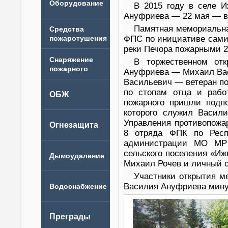
В 2015 году в селе 
Ануфриева — 22 мая — в 
Памятная мемориальная
ФПС по инициативе самих
реки Печора пожарными 2
В торжественном от
Ануфриева — Михаил Вас
Васильевич — ветеран п
по стопам отца и рабо
пожарного пришли подпо
которого служил Васили
Управления противопожа
8 отряда ФПК по Респ
администрации МО МР 
сельского поселения «И
Михаил Рочев и личный с
Участники открытия м
Василия Ануфриева мину