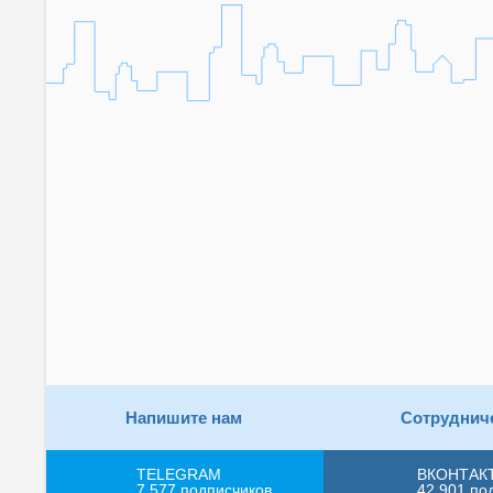
Напишите нам
Сотруднич
TELEGRAM
ВКОНТАК
7 577
подписчиков
42 901
по