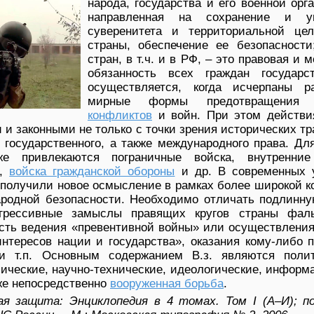
народа, государства и его военной орг
направленная на сохранение и уп
суверенитета и территориальной цел
страны, обеспечение ее безопасности
стран, в т.ч. и в РФ, – это правовая и 
обязанность всех граждан государст
осуществляется, когда исчерпаны р
мирные формы предотвращени
конфликтов
и войн. При этом действия
и законными не только с точки зрения исторических т
 государственного, а также международного права. Дл
е привлекаются пограничные войска, внутренние
а,
войска гражданской обороны
и др. В современных 
 получили новое осмысление в рамках более широкой 
родной безопасности. Необходимо отличать подлинную
агрессивные замыслы правящих кругов страны фа
сть ведения «превентивной войны» или осуществления
нтересов нации и государства», оказания кому-либо 
и т.п. Основным содержанием В.з. являются полит
ические, научно-технические, идеологические, инфор
кже непосредственно
вооруженная борьба
.
я защита: Энциклопедия в 4 томах. Том I (А–И); п