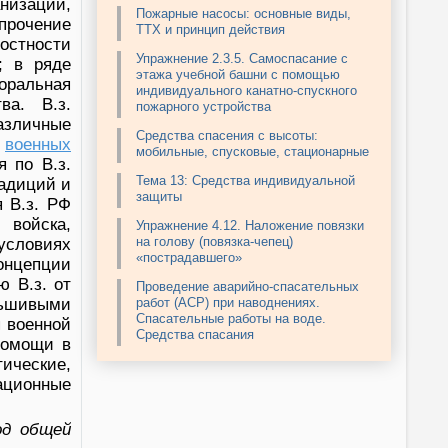
анизации,
Пожарные насосы: основные виды,
рочение
ТТХ и принцип действия
остности
Упражнение 2.3.5. Самоспасание с
; в ряде
этажа учебной башни с помощью
моральная
индивидуального канатно-спускного
ва. В.з.
пожарного устройства
азличные
Средства спасения с высоты:
я
военных
мобильные, спусковые, стационарные
 по В.з.
Тема 13: Средства индивидуальной
радиций и
защиты
я В.з. РФ
 войска,
Упражнение 4.12. Наложение повязки
на голову (повязка-чепец)
условиях
«пострадавшего»
концепции
 В.з. от
Проведение аварийно-спасательных
льшивыми
работ (АСР) при наводнениях.
Спасательные работы на воде.
 военной
Средства спасания
помощи в
ические,
мационные
од общей