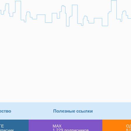
ество
Полезные ссылки
ТЕ
MAX
О
дписчик
1 229
подписчиков
8 