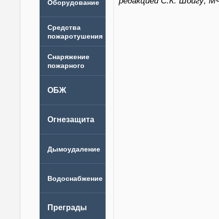
редакцией С.К. Шойгу; М