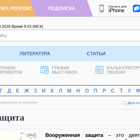
Скачать для
ЕМА РЕПЛЕКС
ПОДПИСКА
iPhone
8.2026
Время
9
:
43
(МСК)
ЛИТЕРАТУРА
СТАТЬИ
ГРАФИК
ГРАФИК
КАЛЬКУЛЯТОР
ПРОВЕРОК
ВЫСТАВОК
ПЕНСИИ
Г
Д
Е
Ж
З
И
К
Л
М
Н
О
П
Р
С
Т
У
ределение и понятие
Дата пу
ащита
Вооруженная защита
– это деяте